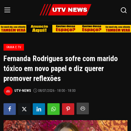
REDE
FAMA E TV
CAMPINAS
Fernanda Rodrigues sofre com marido
LIMEIRA
tóxico em novo papel e diz querer
promover reflexões
ESPIRITO SANTO
UTV-NEWS
08/07/2026 - 18:00 - 18:00
REGIÃO
AGRO
EDUCAÇÃO