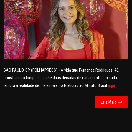
POLICIAL
POLÍTICA
SAÚDE
ESPORTES
FAMA E TV
SÃO PAULO, SP (FOLHAPRESS) - A vida que Fernanda Rodrigues, 46,
construiu ao longo de quase duas décadas de casamento em nada
AO VIVO
lembra a realidade de... leia mais no Notícias ao Minuto Brasil
aqui
.
FALE CONOSCO
Leia Mais