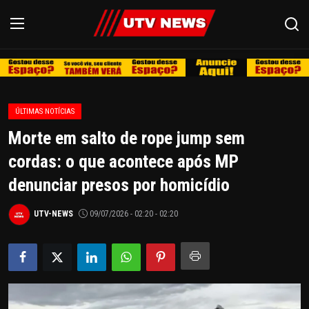
REDE
ÚLTIMAS NOTÍCIAS
CAMPINAS
Morte em salto de rope jump sem
LIMEIRA
cordas: o que acontece após MP
denunciar presos por homicídio
ESPIRITO SANTO
UTV-NEWS
09/07/2026 - 02:20 - 02:20
REGIÃO
AGRO
EDUCAÇÃO