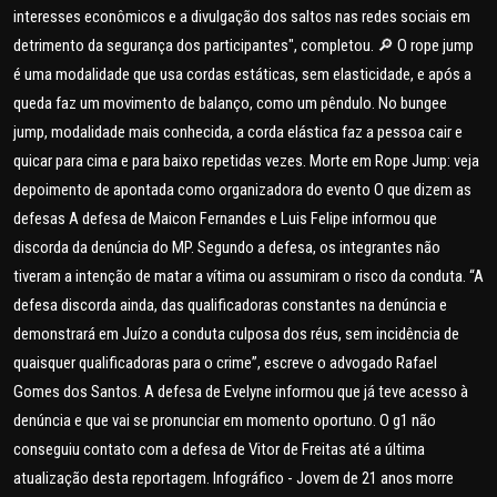
interesses econômicos e a divulgação dos saltos nas redes sociais em
detrimento da segurança dos participantes", completou. 🔎 O rope jump
é uma modalidade que usa cordas estáticas, sem elasticidade, e após a
queda faz um movimento de balanço, como um pêndulo. No bungee
jump, modalidade mais conhecida, a corda elástica faz a pessoa cair e
quicar para cima e para baixo repetidas vezes. Morte em Rope Jump: veja
depoimento de apontada como organizadora do evento O que dizem as
defesas A defesa de Maicon Fernandes e Luis Felipe informou que
discorda da denúncia do MP. Segundo a defesa, os integrantes não
tiveram a intenção de matar a vítima ou assumiram o risco da conduta. “A
defesa discorda ainda, das qualificadoras constantes na denúncia e
demonstrará em Juízo a conduta culposa dos réus, sem incidência de
quaisquer qualificadoras para o crime”, escreve o advogado Rafael
Gomes dos Santos. A defesa de Evelyne informou que já teve acesso à
denúncia e que vai se pronunciar em momento oportuno. O g1 não
conseguiu contato com a defesa de Vitor de Freitas até a última
atualização desta reportagem. Infográfico - Jovem de 21 anos morre