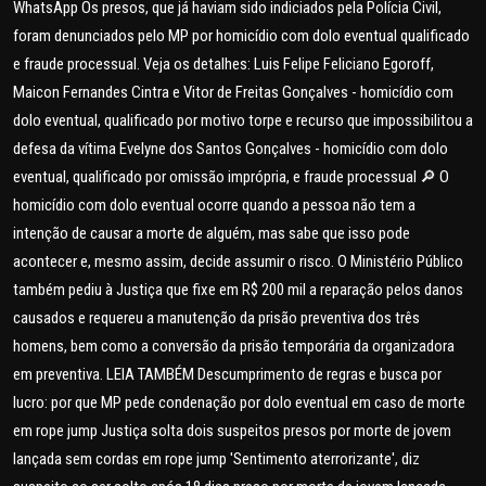
WhatsApp Os presos, que já haviam sido indiciados pela Polícia Civil,
foram denunciados pelo MP por homicídio com dolo eventual qualificado
e fraude processual. Veja os detalhes: Luis Felipe Feliciano Egoroff,
Maicon Fernandes Cintra e Vitor de Freitas Gonçalves - homicídio com
dolo eventual, qualificado por motivo torpe e recurso que impossibilitou a
defesa da vítima Evelyne dos Santos Gonçalves - homicídio com dolo
eventual, qualificado por omissão imprópria, e fraude processual 🔎 O
homicídio com dolo eventual ocorre quando a pessoa não tem a
intenção de causar a morte de alguém, mas sabe que isso pode
acontecer e, mesmo assim, decide assumir o risco. O Ministério Público
também pediu à Justiça que fixe em R$ 200 mil a reparação pelos danos
causados e requereu a manutenção da prisão preventiva dos três
homens, bem como a conversão da prisão temporária da organizadora
em preventiva. LEIA TAMBÉM Descumprimento de regras e busca por
lucro: por que MP pede condenação por dolo eventual em caso de morte
em rope jump Justiça solta dois suspeitos presos por morte de jovem
lançada sem cordas em rope jump 'Sentimento aterrorizante', diz