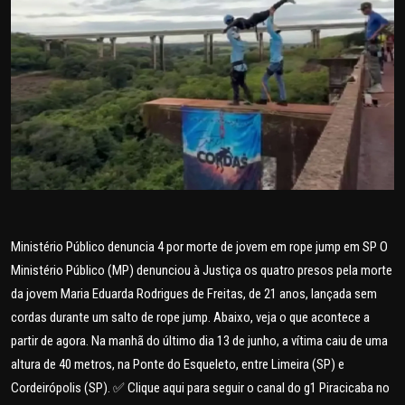
POLICIAL
POLÍTICA
SAÚDE
ESPORTES
FAMA E TV
AO VIVO
Ministério Público denuncia 4 por morte de jovem em rope jump em SP O
Ministério Público (MP) denunciou à Justiça os quatro presos pela morte
FALE CONOSCO
da jovem Maria Eduarda Rodrigues de Freitas, de 21 anos, lançada sem
cordas durante um salto de rope jump. Abaixo, veja o que acontece a
partir de agora. Na manhã do último dia 13 de junho, a vítima caiu de uma
altura de 40 metros, na Ponte do Esqueleto, entre Limeira (SP) e
Cordeirópolis (SP). ✅ Clique aqui para seguir o canal do g1 Piracicaba no