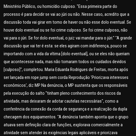
Ministério Público, ou homicídio culposo. "Essa primeira parte do
processo é para decidir se vai ao júri ou não. Nesse caso, acredito que a
discussão toda vai girar em torno de haver ou não esse dolo eventual. Se
houve dolo eventual ou se foi crime culposo. Se foi crime culposo, não
vai para o júri. Se for dolo eventual, o juiz vai mandar para o júri." "A grande
discussão que vai ter é esta: se eles agiram com indiferença, pouco se
importando com a vida da vítima [dolo eventual], ou se eles não queriam
que acontecesse nada, mas não tomaram todos os cuidados devidos
[culposo]", completou. Maria Eduarda Rodrigues de Freitas, morta após
ser lançada em rope jump sem corda Reprodução 'Priorizava interesses
econômicos', diz MP Na denúncia, o MP sustenta que os responsáveis
pela execução do salto "tinham pleno conhecimento dos riscos da
atividade, mas deixaram de adotar cautelas necessárias", como a
conferência da conexão da corda de segurança e a realização da dupla
checagem dos equipamentos. "A denúncia também aponta que o grupo
atuava sem definição clara de funções, explorava comercialmente a
atividade sem atender às exigências legais aplicáveis e priorizava