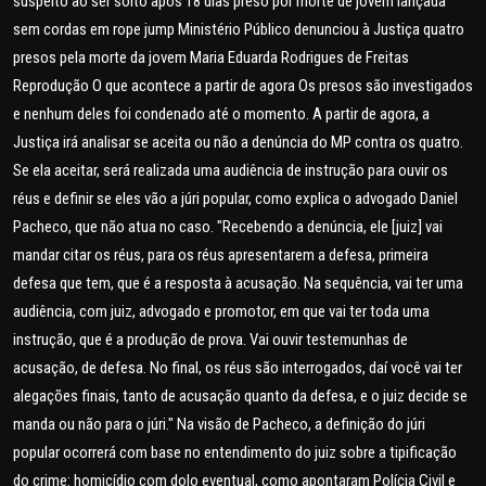
suspeito ao ser solto após 18 dias preso por morte de jovem lançada
sem cordas em rope jump Ministério Público denunciou à Justiça quatro
presos pela morte da jovem Maria Eduarda Rodrigues de Freitas
Reprodução O que acontece a partir de agora Os presos são investigados
e nenhum deles foi condenado até o momento. A partir de agora, a
Justiça irá analisar se aceita ou não a denúncia do MP contra os quatro.
Se ela aceitar, será realizada uma audiência de instrução para ouvir os
réus e definir se eles vão a júri popular, como explica o advogado Daniel
Pacheco, que não atua no caso. "Recebendo a denúncia, ele [juiz] vai
mandar citar os réus, para os réus apresentarem a defesa, primeira
defesa que tem, que é a resposta à acusação. Na sequência, vai ter uma
audiência, com juiz, advogado e promotor, em que vai ter toda uma
instrução, que é a produção de prova. Vai ouvir testemunhas de
acusação, de defesa. No final, os réus são interrogados, daí você vai ter
alegações finais, tanto de acusação quanto da defesa, e o juiz decide se
manda ou não para o júri." Na visão de Pacheco, a definição do júri
popular ocorrerá com base no entendimento do juiz sobre a tipificação
do crime: homicídio com dolo eventual, como apontaram Polícia Civil e