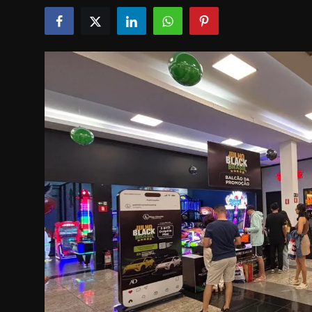
POLICIAL
POLÍTICA
SAÚDE
ESPORTES
FAMA E TV
AO VIVO
FALE CONOSCO