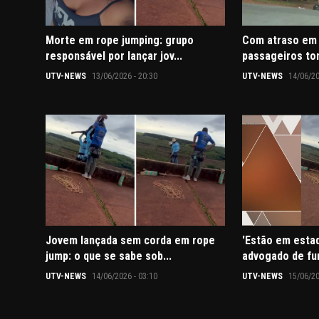
Morte em rope jumping: grupo
Com atraso em 
responsável por lançar jov...
passageiros to
UTV-NEWS
13/06/2026 - 20:30
UTV-NEWS
14/06/20
Jovem lançada sem corda em rope
'Estão em estad
jump: o que se sabe sob...
advogado de fun
UTV-NEWS
14/06/2026 - 03:10
UTV-NEWS
15/06/20