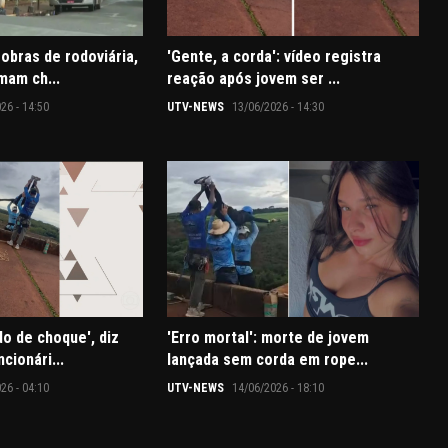
obras de rodoviária,
'Gente, a corda': vídeo registra
mam ch...
reação após jovem ser ...
26 - 14:50
UTV-NEWS
13/06/2026 - 14:30
o de choque', diz
'Erro mortal': morte de jovem
cionári...
lançada sem corda em rope...
26 - 04:10
UTV-NEWS
14/06/2026 - 18:10