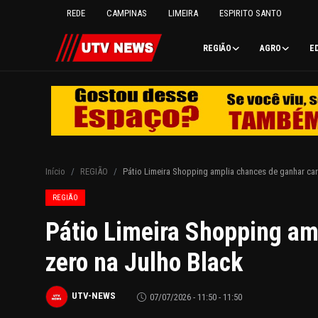
REDE
CAMPINAS
LIMEIRA
ESPIRITO SANTO
REGIÃO
AGRO
E
REDE
CAMPINAS
LIMEIRA
Início
REGIÃO
Pátio Limeira Shopping amplia chances de ganhar car
ESPIRITO SANTO
REGIÃO
Pátio Limeira Shopping am
REGIÃO
zero na Julho Black
AGRO
UTV-NEWS
07/07/2026 - 11:50 - 11:50
EDUCAÇÃO