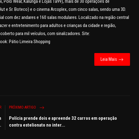
i, Polo Wear, Kalunga e Lojas 1a99), mais de 30 operações de
ut e Sr. Boteco) e o cinema Arcoplex, com cinco salas, sendo uma 3D.
ial com dez andares e 160 salas modulares. Localizado na região central
zer e entretenimento para adultos e crianças da cidade e região,
erto para mil veículos, com sinalizadores. Site:
ook: Pátio Limeira Shopping
Leia Mais
R
PRÓXIMO ARTIGO
m
Polícia prende dois e apreende 32 carros em operação
.
contra estelionato no inter...