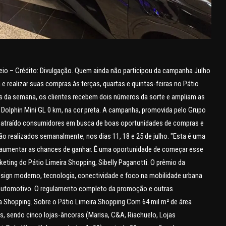
teio – Crédito: Divulgação. Quem ainda não participou da campanha Julho
 realizar suas compras às terças, quartas e quintas-feiras no Pátio
as da semana, os clientes recebem dois números da sorte e ampliam as
 Dolphin Mini GL 0 km, na cor preta. A campanha, promovida pelo Grupo
em atraído consumidores em busca de boas oportunidades de compras e
rão realizados semanalmente, nos dias 11, 18 e 25 de julho. "Esta é uma
a aumentar as chances de ganhar. É uma oportunidade de começar esse
ting do Pátio Limeira Shopping, Sibelly Paganotti. O prêmio da
sign moderno, tecnologia, conectividade e foco na mobilidade urbana
o automotivo. O regulamento completo da promoção e outras
ra Shopping. Sobre o Pátio Limeira Shopping Com 64 mil m² de área
s, sendo cinco lojas-âncoras (Marisa, C&A, Riachuelo, Lojas