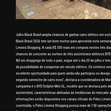
Julho Black Brasil amplia chances de ganhar carro elétrico em sor
Black Brasil 2026 tem um bom motivo para aproveitar esta semana e
Limeira Shopping. A cada R$ 300 reais em compras nestes três di
chances de concorrer ao sorteio de três automóveis elétricos BYD
AD em shoppings de todo o país, segue até o dia 20 de julho e t
da possibilidade de conquistar um veículo elétrico. Os sorteios se
excelente oportunidade para quem ainda não participou ou desej
segundo semestre de carro novo", destaca a coordenadora de Marke
campanha é o BYD Dolphin Mini GL, modelo que se destaca pelo de
sustentável, características alinhadas às tendências do mercad
informações estão disponíveis nos canais oficiais do Pátio Limei
construída, o Pátio Limeira Shopping possui mais de 150 operaçõe