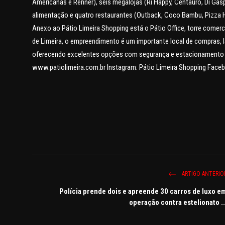
Americanas e Renner), seis megalojas (Ri Happy, Centauro, Di Gasp
alimentação e quatro restaurantes (Outback, Coco Bambu, Pizza H
Anexo ao Pátio Limeira Shopping está o Pátio Office, torre comerc
de Limeira, o empreendimento é um importante local de compras, la
oferecendo excelentes opções com segurança e estacionamento cob
www.patiolimeira.com.br Instagram: Pátio Limeira Shopping Faceb
ARTIGO ANTERIO
Polícia prende dois e apreende 30 carros de luxo e
operação contra estelionato ..