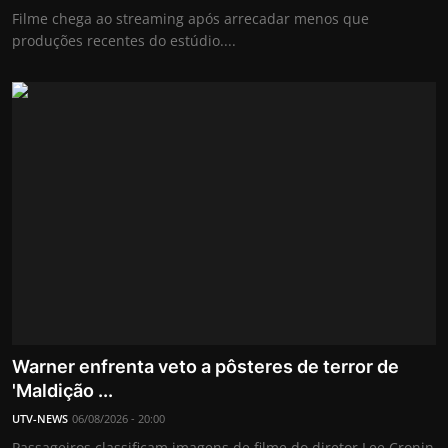
Filme chega ao streaming após arrecadar menos que
produções recentes do estúdio....
Warner enfrenta veto a pôsteres de terror de
'Maldição ...
UTV-NEWS
06/08/2026 - 20:00
Passageiros classificam imagens de filme do diretor Lee Cronin