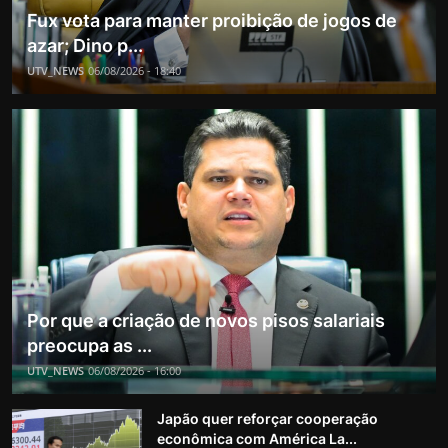
Fux vota para manter proibição de jogos de
azar; Dino p...
UTV_NEWS
06/08/2026 - 18:40
Por que a criação de novos pisos salariais
preocupa as ...
UTV_NEWS
06/08/2026 - 16:00
Japão quer reforçar cooperação
econômica com América La...