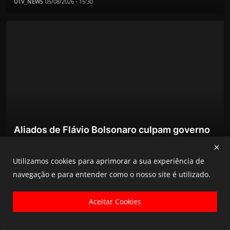
UTV_NEWS
05/08/2026 - 15:30
Aliados de Flávio Bolsonaro culpam governo
Lula por rej...
UTV_NEWS
05/08/2026 - 07:10
Utilizamos cookies para aprimorar a sua experiência de
navegação e para entender como o nosso site é utilizado.
Seis integrantes da família Bolsonaro
devem disputar as...
Aceitar Cookies
UTV_NEWS
05/08/2026 - 03:50