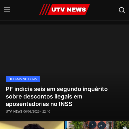
HOME
AO VIVO
PIRACICABA
CAMPINAS
LIMEIRA
ÚLTIMAS NOTICIAS
PF indicia seis em segundo inquérito
ESPIRITO SANTO
sobre descontos ilegais em
aposentadorias no INSS
Economia
UTV_NEWS
06/08/2026 - 22:40
Cultura