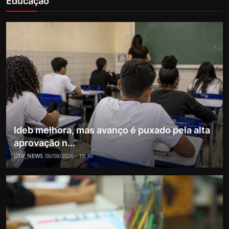
Educação
Ideb melhora, mas avanço é puxado pela alta
aprovação n...
UTV_NEWS
06/08/2026 - 19:30