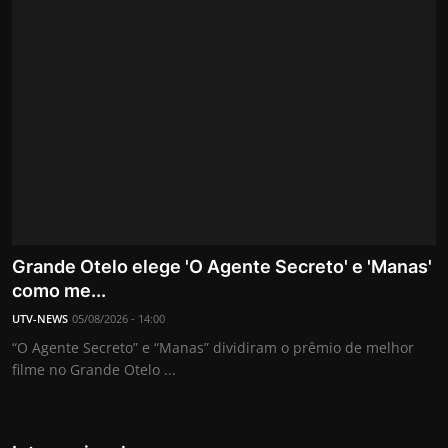
Grande Otelo elege 'O Agente Secreto' e 'Manas'
como me...
UTV-NEWS
05/08/2026 - 14:00
“O Agente Secreto” e “Manas” dividiram o prêmio de melhor
filme no Grande Otelo ...