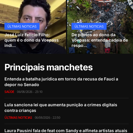
Internacional
APOIE
ÚLTIMAS NOTICIAS
ÚLTIMAS NOTICIAS
José Luiz Felício Filho:
De pilotos ao dono da
Educação
quem é o dono da Voepass
Voepass: entenda cadeia de
indi...
respo...
Justiça
Principais manchetes
Política
Entenda a batalha jurídica em torno da recusa de Fauci a
Saúde
depor no Senado
SAÚDE
06/08/2026 - 23:10
Esportes
Lula sanciona lei que aumenta punição a crimes digitais
Fama e TV
contra crianças
ÚLTIMAS NOTICIAS
06/08/2026 - 22:50
FALE CONOSCO
Laura Pausini fala de feat com Sandy e alfineta artistas atuais