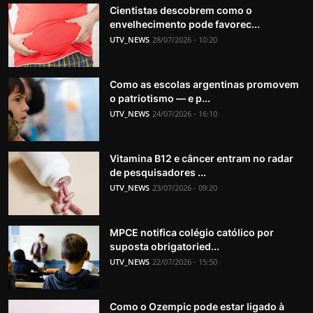
Cientistas descobrem como o
envelhecimento pode favorec...
UTV_NEWS
28/07/2026 - 10:20
Como as escolas argentinas promovem
o patriotismo — e p...
UTV_NEWS
24/07/2026 - 16:10
Vitamina B12 e câncer entram no radar
de pesquisadores ...
UTV_NEWS
23/07/2026 - 09:20
MPCE notifica colégio católico por
suposta obrigatoried...
UTV_NEWS
22/07/2026 - 15:50
Como o Ozempic pode estar ligado à