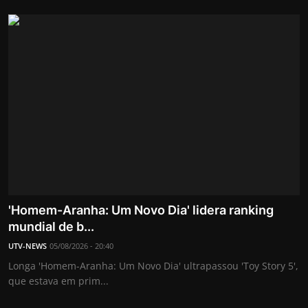
'Homem-Aranha: Um Novo Dia' lidera ranking
mundial de b...
UTV-NEWS
05/08/2026 - 20:40
Longa 'Homem-Aranha: Um Novo Dia' ultrapassou 'Toy Story 5',
que estava em prim...