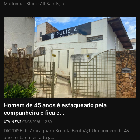
Madonna, Blur e All Saints, a...
Homem de 45 anos é esfaqueado pela
companheira e fica e...
UTV-NEWS
07/08/2026 - 12:30
DIG/DISE de Araraquara Brenda Bento/g1 Um homem de 45
anos está em estado g...