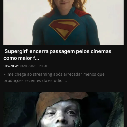
'Supergirl' encerra passagem pelos cinemas
como maior f...
UTV-NEWS
06/08/2026 - 20:50
Filme chega ao streaming após arrecadar menos que
produções recentes do estúdio....