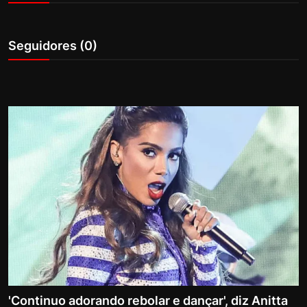
Internacional
Seguidores (0)
APOIE
Educação
Justiça
Política
Saúde
Esportes
Fama e TV
FALE CONOSCO
'Continuo adorando rebolar e dançar', diz Anitta