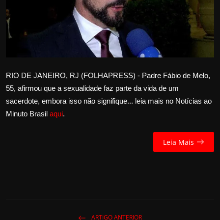
Internacional
APOIE
Educação
RIO DE JANEIRO, RJ (FOLHAPRESS) - Padre Fábio de Melo,
Justiça
55, afirmou que a sexualidade faz parte da vida de um
sacerdote, embora isso não signifique... leia mais no Notícias ao
Política
Minuto Brasil
aqui
.
Saúde
Leia Mais
Esportes
Fama e TV
FALE CONOSCO
ARTIGO ANTERIOR