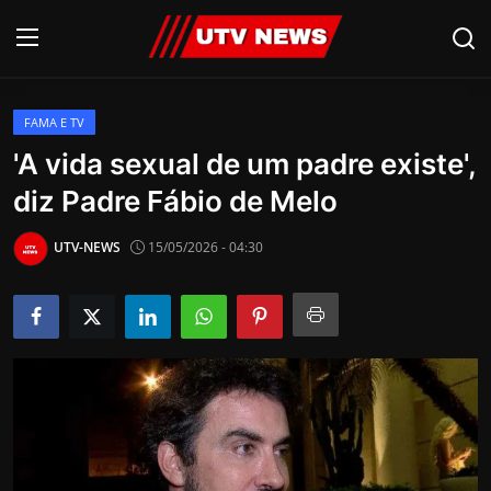
FAMA E TV
AO VIVO
'A vida sexual de um padre existe',
diz Padre Fábio de Melo
PIRACICABA
CAMPINAS
UTV-NEWS
15/05/2026 - 04:30
LIMEIRA
ESPIRITO SANTO
Economia
Cultura