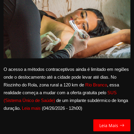
Internacional
APOIE
Educação
Justiça
Política
O acesso a métodos contraceptivos ainda é limitado em regiões
onde o deslocamento até a cidade pode levar até dias. No
Saúde
Riozinho do Rola, zona rural a 120 km de
Rio Branco
, essa
realidade começa a mudar com a oferta gratuita pelo
SUS
Esportes
(Sistema Único de Saúde)
de um implante subdérmico de longa
duração.
Leia mais
(04/26/2026 - 12h00)
Fama e TV
FALE CONOSCO
Leia Mais