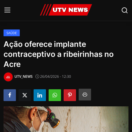
SAÚDE
AO VIVO
Ação oferece implante
contraceptivo a ribeirinhas no
PIRACICABA
Acre
CAMPINAS
UTV_NEWS
26/04/2026 - 12:30
LIMEIRA
ESPIRITO SANTO
Economia
Cultura