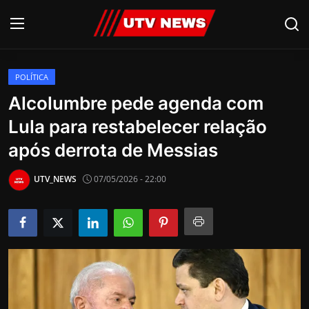
POLÍTICA
AO VIVO
Alcolumbre pede agenda com
Lula para restabelecer relação
PIRACICABA
após derrota de Messias
CAMPINAS
UTV_NEWS
07/05/2026 - 22:00
LIMEIRA
ESPIRITO SANTO
Economia
Cultura