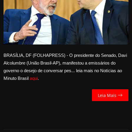
Internacional
APOIE
Educação
Justiça
BRASÍLIA, DF (FOLHAPRESS) - O presidente do Senado, Davi
Alcolumbre (União Brasil-AP), manifestou a emissários do
Política
governo o desejo de conversar pes... leia mais no Notícias ao
Minuto Brasil
aqui
.
Saúde
Esportes
Leia Mais
Fama e TV
FALE CONOSCO