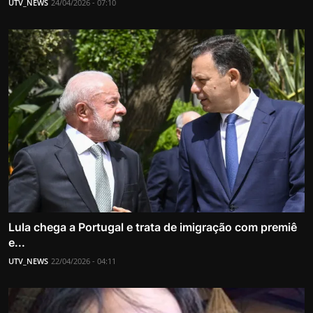
UTV_NEWS
24/04/2026 - 07:10
Lula chega a Portugal e trata de imigração com premiê
e...
UTV_NEWS
22/04/2026 - 04:11