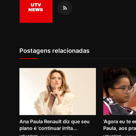
Postagens relacionadas
Ana Paula Renault diz que seu
'Agora eu te e
plano é 'continuar irrita...
Paula, aos pra