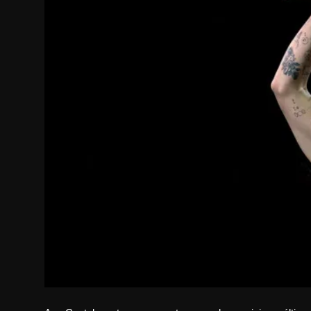
Internacional
APOIE
Educação
Justiça
Política
Saúde
Esportes
Fama e TV
FALE CONOSCO