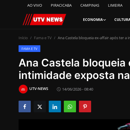
AO VIVO
PIRACICABA
CAMPINAS
LIMEIRA
ECONOMIA
CULTUR
AO VIVO
Início
Fama e TV
Ana Castela bloqueia ex-affair após ter a
FAMA E TV
PIRACICABA
Ana Castela bloqueia e
CAMPINAS
intimidade exposta na
LIMEIRA
UTV-NEWS
14/06/2026 - 08:40
ESPIRITO SANTO
Economia
Cultura