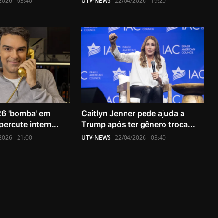
2026 - 03:40
UTV-NEWS
22/04/2026 - 19:20
26 'bomba' em
Caitlyn Jenner pede ajuda a
percute intern...
Trump após ter gênero troca...
2026 - 21:00
UTV-NEWS
22/04/2026 - 03:40