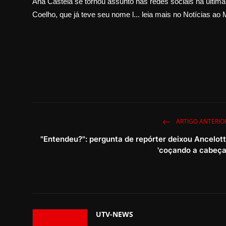
Ana Castela se tornou assunto nas redes sociais na última
Coelho, que já teve seu nome l... leia mais no Notícias ao 
ARTIGO ANTERIO
"Entendeu?": pergunta de repórter deixou Ancelott
'coçando a cabeça
UTV-NEWS