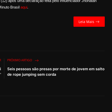
 (12) após uma declaração feita pelo influenciador Jhonatan
Minuto Brasil
aqui
.
Leia Mais
R
PRÓXIMO ARTIGO
i
Seis pessoas são presas por morte de jovem em salto
'
de rope jumping sem corda