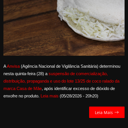
Internacional
APOIE
Educação
Justiça
Política
A
Anvisa
(Agência Nacional de Vigilância Sanitária) determinou
nesta quinta-feira (28) a
suspensão de comercialização,
Saúde
distribuição, propaganda e uso do lote 13/25 de coco ralado da
marca Casa de Mãe
, após identificar excesso de dióxido de
Esportes
enxofre no produto.
Leia mais
(05/28/2026 - 20h20)
Fama e TV
Leia Mais
FALE CONOSCO