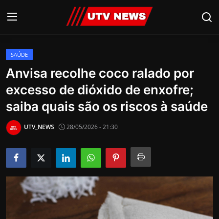
SAÚDE
AO VIVO
Anvisa recolhe coco ralado por
excesso de dióxido de enxofre;
PIRACICABA
saiba quais são os riscos à saúde
CAMPINAS
UTV_NEWS
28/05/2026 - 21:30
LIMEIRA
ESPIRITO SANTO
Economia
Cultura