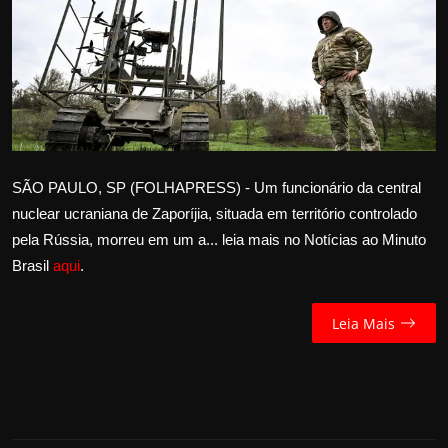
Internacional
APOIE
Educação
Justiça
SÃO PAULO, SP (FOLHAPRESS) - Um funcionário da central
nuclear ucraniana de Zaporíjia, situada em território controlado
Política
pela Rússia, morreu em um a... leia mais no Notícias ao Minuto
Brasil
aqui
.
Saúde
Esportes
Leia Mais
Fama e TV
FALE CONOSCO