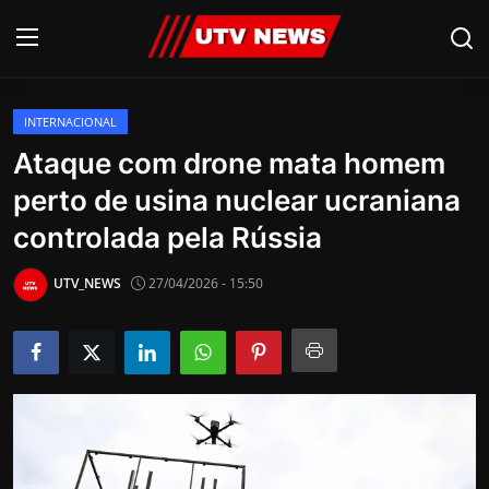
INTERNACIONAL
AO VIVO
Ataque com drone mata homem
perto de usina nuclear ucraniana
PIRACICABA
controlada pela Rússia
CAMPINAS
UTV_NEWS
27/04/2026 - 15:50
LIMEIRA
ESPIRITO SANTO
Economia
Cultura