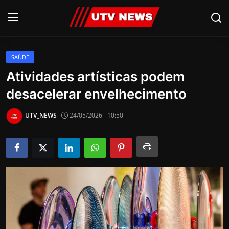
SAÚDE
AO VIVO
Atividades artísticas podem
desacelerar envelhecimento
PIRACICABA
CAMPINAS
UTV_NEWS
24/05/2026 - 10:50
LIMEIRA
ESPIRITO SANTO
Economia
Cultura