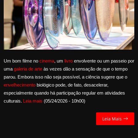
Internacional
APOIE
Educação
Justiça
Um bom filme no
cinema
, um
livro
envolvente ou um passeio por
Política
uma
galeria de arte
às vezes dão a sensação de que o tempo
parou. Embora isso não seja possível, a ciência sugere que o
Saúde
envelhecimento
biológico pode, de fato, desacelerar,
especialmente quando há participação regular em atividades
Esportes
culturais.
Leia mais
(05/24/2026 - 10h00)
Fama e TV
Leia Mais
FALE CONOSCO