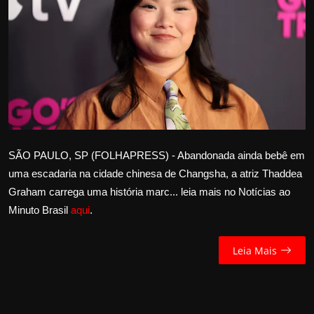
Internacional
APOIE
Educação
Justiça
Política
SÃO PAULO, SP (FOLHAPRESS) - Abandonada ainda bebê em
uma escadaria na cidade chinesa de Changsha, a atriz Thaddea
Saúde
Graham carrega uma história marc... leia mais no Notícias ao
Minuto Brasil
aqui
.
Esportes
Leia Mais
Fama e TV
FALE CONOSCO