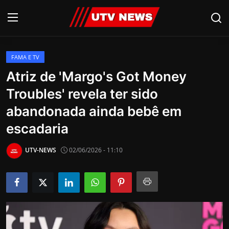
FAMA E TV
AO VIVO
Atriz de 'Margo's Got Money
Troubles' revela ter sido
PIRACICABA
abandonada ainda bebê em
CAMPINAS
escadaria
LIMEIRA
UTV-NEWS
02/06/2026 - 11:10
ESPIRITO SANTO
Economia
Cultura