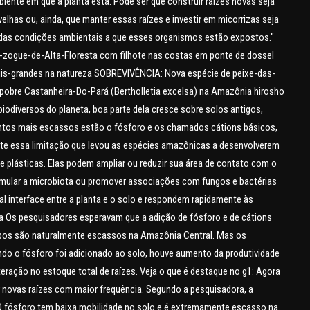
iente em que a planta está. Pode ser que construir raízes novas seja
elhas ou, ainda, que manter essas raízes e investir em micorrizas seja
das condições ambientais a que esses organismos estão expostos."
ue-zogue-de-Alta-Floresta com filhote nas costas em ponte de dossel
zuis-grandes na natureza SOBREVIVÊNCIA: Nova espécie de peixe-das-
 pobre Castanheira-Do-Pará (Bertholletia excelsa) na Amazônia hirosho
odiversos do planeta, boa parte dela cresce sobre solos antigos,
entos mais escassos estão o fósforo e os chamados cátions básicos,
nte essa limitação que levou as espécies amazônicas a desenvolverem
e plásticas. Elas podem ampliar ou reduzir sua área de contato com o
timular a microbiota ou promover associações com fungos e bactérias
al interface entre a planta e o solo e respondem rapidamente às
ça Os pesquisadores esperavam que a adição de fósforo e de cátions
mbos são naturalmente escassos na Amazônia Central. Mas os
o o fósforo foi adicionado ao solo, houve aumento da produtividade
teração no estoque total de raízes. Veja o que é destaque no g1: Agora
ir novas raízes com maior frequência. Segundo a pesquisadora, a
O fósforo tem baixa mobilidade no solo e é extremamente escasso na