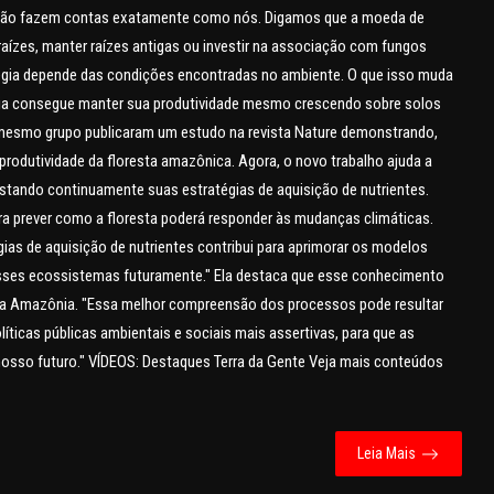
tas não fazem contas exatamente como nós. Digamos que a moeda de
 raízes, manter raízes antigas ou investir na associação com fungos
atégia depende das condições encontradas no ambiente. O que isso muda
ia consegue manter sua produtividade mesmo crescendo sobre solos
mesmo grupo publicaram um estudo na revista Nature demonstrando,
da produtividade da floresta amazônica. Agora, o novo trabalho ajuda a
stando continuamente suas estratégias de aquisição de nutrientes.
 prever como a floresta poderá responder às mudanças climáticas.
as de aquisição de nutrientes contribui para aprimorar os modelos
esses ecossistemas futuramente." Ela destaca que esse conhecimento
 da Amazônia. "Essa melhor compreensão dos processos pode resultar
íticas públicas ambientais e sociais mais assertivas, para que as
osso futuro." VÍDEOS: Destaques Terra da Gente Veja mais conteúdos
Leia Mais