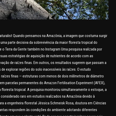
Naturalist Quando pensamos na Amazônia, a imagem que costuma surgir
ma parte decisiva da sobrevivência da maior floresta tropical do
e o Terra da Gente também no Instagram Uma pesquisa realizada por
 suas estratégias de aquisição de nutrientes de acordo com as
vação de raízes finas. Em outros, os resultados sugerem que passam a
 explorar regiões do solo inacessíveis às raízes. O estudo
aízes finas — estruturas com menos de dois milímetros de diâmetro
— em parcelas permanentes do Amazon Fertilisation Experiment (AFEX),
 floresta tropical. A pesquisa monitorou simultaneamente o estoque, a
go considerado raro em estudos realizados na Amazônia devido à
Para a engenheira florestal Jéssica Schmeisk Rosa, doutora em Ciências
 plantas respondem às condições do ambiente adotando diferentes