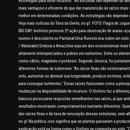
estratégias para obter recursos. "As escolhas vão depender do amb
mais vantajoso e eficiente do que dar manutenção às raízes mais v
melhor em determinadas condições. As estratégias vão depender 
Veja mais notícias do Terra da Gente, no g1: FOTO: Flagra de zog
BIG DAY: Instituto promove 2ª ação para observação de araras-a
nuvens é descoberta no Pantanal Uma floresta rica sobre um solo
/ iNaturalist Embora a Amazônia seja um dos ecossistemas mais bi
altamente intemperizados e pobres em nutrientes. Entre os elem
como cálcio, magnésio e potássio. Segundo Jéssica, foi justame
diferentes formas de sobreviver. "As raízes finas são extremament
solo, aumentar ou diminuir sua longevidade, produzir enzimas, es
para conseguir nutrientes." Essas raízes funcionam como a princip
mudanças na disponibilidade de recursos. O fósforo faz a diferen
básicos provocasse respostas semelhantes nas raízes, já que a
resultados mostraram comportamentos bastante diferentes. Quand
das raízes finas e da taxa de renovação dessas estruturas, sem al
no g1 Na prática, isso significa que as plantas passaram a produz
explicação está na forma como o fósforo se comporta no solo. "