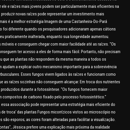
 ele e raízes mais jovens podem ser particularmente mais eficientes na
, produzir novas raízes pode representar um investimento mais
 mais é a melhor estratégia Imagem de uma Castanheira-Do-Pará
to foi diferente quando os pesquisadores adicionaram apenas cátions
ceu praticamente inalterada, enquanto sua longevidade aumentou.
 móveis e conseguem chegar com maior facilidade até as raízes. "Os
onseguem ter acesso a eles de forma mais fácil. Portanto, não precisam
velou que as plantas não respondem da mesma maneira a todos os
bém ajudam a explicar outro mecanismo importante para a sobrevivência
rbusculares. Esses fungos vivem ligados às raízes e funcionam como
ue as raízes sozinhas não conseguem alcançar. Em troca dos nutrientes
 produzidos durante a fotossíntese. "Os fungos fornecem maior
bem compostos de carbono fixado pelo processo fotossintético."
essa associação pode representar uma estratégia mais eficiente do
 de troca' das plantas Fungos micorrízicos vistos ao microscópio no
s são esporos; as cores foram alteradas para facilitar a visualização.
ontas", Jéssica prefere uma explicação mais próxima da realidade