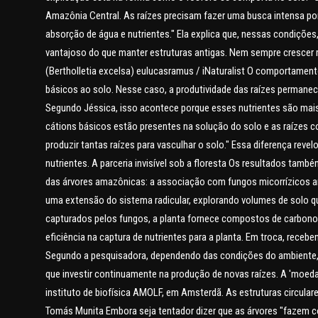
Amazônia Central. As raízes precisam fazer uma busca intensa por
absorção de água e nutrientes." Ela explica que, nessas condições
vantajoso do que manter estruturas antigas. Nem sempre crescer
(Bertholletia excelsa) eulucasramus / iNaturalist O comportamen
básicos ao solo. Nesse caso, a produtividade das raízes permane
Segundo Jéssica, isso acontece porque esses nutrientes são mais
cátions básicos estão presentes na solução do solo e as raízes c
produzir tantas raízes para vasculhar o solo." Essa diferença re
nutrientes. A parceria invisível sob a floresta Os resultados tam
das árvores amazônicas: a associação com fungos micorrízicos a
uma extensão do sistema radicular, explorando volumes de solo q
capturados pelos fungos, a planta fornece compostos de carbono
eficiência na captura de nutrientes para a planta. Em troca, rece
Segundo a pesquisadora, dependendo das condições do ambiente, 
que investir continuamente na produção de novas raízes. A 'moeda
instituto de biofísica AMOLF, em Amsterdã. As estruturas circulare
Tomás Munita Embora seja tentador dizer que as árvores "fazem c