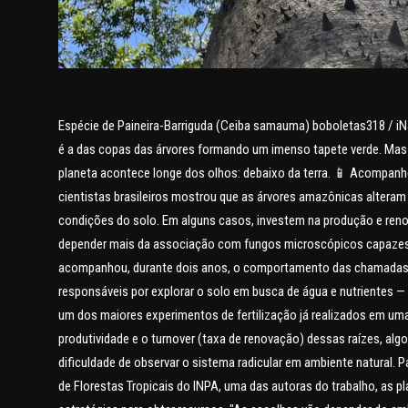
Espécie de Paineira-Barriguda (Ceiba samauma) boboletas318 / i
é a das copas das árvores formando um imenso tapete verde. Mas u
planeta acontece longe dos olhos: debaixo da terra. 📱 Acompanh
cientistas brasileiros mostrou que as árvores amazônicas alteram
condições do solo. Em alguns casos, investem na produção e reno
depender mais da associação com fungos microscópicos capazes de
acompanhou, durante dois anos, o comportamento das chamadas r
responsáveis por explorar o solo em busca de água e nutrientes 
um dos maiores experimentos de fertilização já realizados em uma
produtividade e o turnover (taxa de renovação) dessas raízes, al
dificuldade de observar o sistema radicular em ambiente natural. 
de Florestas Tropicais do INPA, uma das autoras do trabalho, as