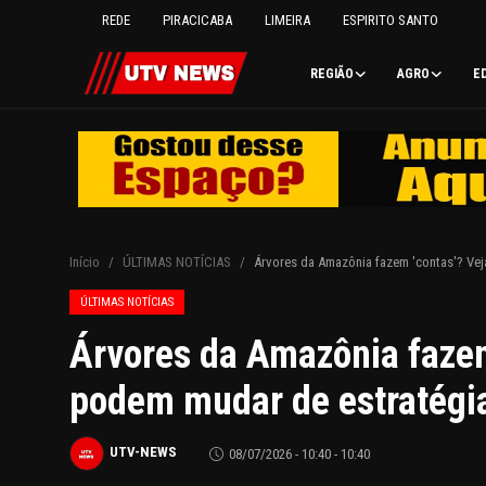
REDE
PIRACICABA
LIMEIRA
ESPIRITO SANTO
REGIÃO
AGRO
E
REDE
PIRACICABA
LIMEIRA
Início
ÚLTIMAS NOTÍCIAS
Árvores da Amazônia fazem 'contas'? Vej
ESPIRITO SANTO
ÚLTIMAS NOTÍCIAS
Árvores da Amazônia fazem
REGIÃO
podem mudar de estratégia
AGRO
UTV-NEWS
08/07/2026 - 10:40 - 10:40
EDUCAÇÃO