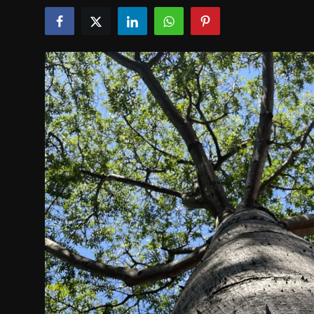
POLICIAL
POLÍTICA
SAÚDE
ESPORTES
FAMA E TV
AO VIVO
FALE CONOSCO