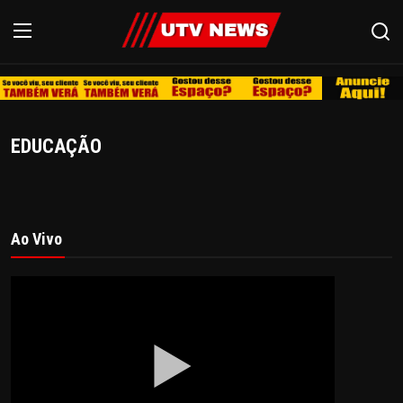
REDE
EDUCAÇÃO
PIRACICABA
LIMEIRA
Ao Vivo
ESPIRITO SANTO
REGIÃO
AGRO
EDUCAÇÃO