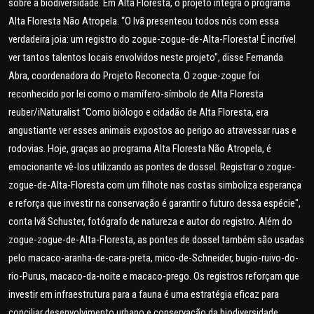
sobre a biodiversidade. Em Alta Floresta, o projeto integra o programa
Alta Floresta Não Atropela. “O Ivã presenteou todos nós com essa
verdadeira joia: um registro do zogue-zogue-de-Alta-Floresta! É incrível
ver tantos talentos locais envolvidos neste projeto", disse Fernanda
Abra, coordenadora do Projeto Reconecta. O zogue-zogue foi
reconhecido por lei como o mamífero-símbolo de Alta Floresta
reuber/iNaturalist “Como biólogo e cidadão de Alta Floresta, era
angustiante ver esses animais expostos ao perigo ao atravessar ruas e
rodovias. Hoje, graças ao programa Alta Floresta Não Atropela, é
emocionante vê-los utilizando as pontes de dossel. Registrar o zogue-
zogue-de-Alta-Floresta com um filhote nas costas simboliza esperança
e reforça que investir na conservação é garantir o futuro dessa espécie",
conta Ivã Schuster, fotógrafo de natureza e autor do registro. Além do
zogue-zogue-de-Alta-Floresta, as pontes de dossel também são usadas
pelo macaco-aranha-de-cara-preta, mico-de-Schneider, bugio-ruivo-do-
rio-Purus, macaco-da-noite e macaco-prego. Os registros reforçam que
investir em infraestrutura para a fauna é uma estratégia eficaz para
conciliar desenvolvimento urbano e conservação da biodiversidade.