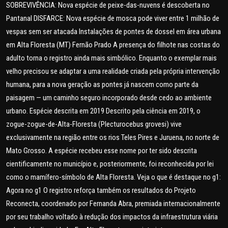
SOBREVIVÊNCIA: Nova espécie de peixe-das-nuvens é descoberta no
Pantanal DISFARCE: Nova espécie de mosca pode viver entre 1 milhão de
vespas sem ser atacada Instalações de pontes de dossel em área urbana
em Alta Floresta (MT) Fernão Prado A presença do filhote nas costas do
adulto torna o registro ainda mais simbólico. Enquanto o exemplar mais
velho precisou se adaptar a uma realidade criada pela própria intervenção
humana, para a nova geração as pontes já nascem como parte da
paisagem — um caminho seguro incorporado desde cedo ao ambiente
urbano. Espécie descrita em 2019 Descrito pela ciência em 2019, o
zogue-zogue-de-Alta-Floresta (Plecturocebus grovesi) vive
exclusivamente na região entre os rios Teles Pires e Juruena, no norte de
Mato Grosso. A espécie recebeu esse nome por ter sido descrita
cientificamente no município e, posteriormente, foi reconhecida por lei
como o mamífero-símbolo de Alta Floresta. Veja o que é destaque no g1:
Agora no g1 O registro reforça também os resultados do Projeto
Reconecta, coordenado por Fernanda Abra, premiada internacionalmente
por seu trabalho voltado à redução dos impactos da infraestrutura viária