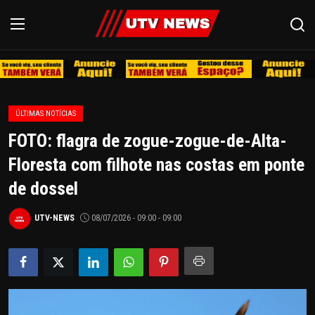
REDE
ÚLTIMAS NOTÍCIAS
PIRACICABA
FOTO: flagra de zogue-zogue-de-Alta-
LIMEIRA
Floresta com filhote nas costas em ponte
de dossel
ESPIRITO SANTO
UTV-NEWS
08/07/2026 - 09:00 - 09:00
REGIÃO
AGRO
EDUCAÇÃO