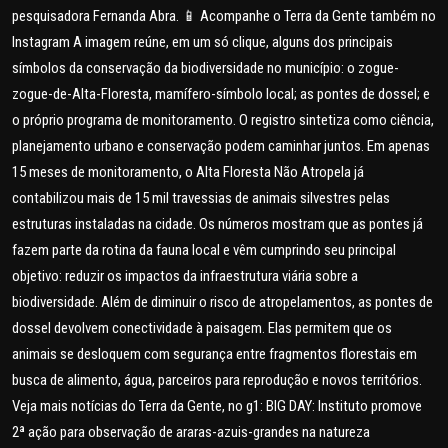
pesquisadora Fernanda Abra. 📱 Acompanhe o Terra da Gente também no
Instagram A imagem reúne, em um só clique, alguns dos principais
símbolos da conservação da biodiversidade no município: o zogue-
zogue-de-Alta-Floresta, mamífero-símbolo local; as pontes de dossel; e
o próprio programa de monitoramento. O registro sintetiza como ciência,
planejamento urbano e conservação podem caminhar juntos. Em apenas
15 meses de monitoramento, o Alta Floresta Não Atropela já
contabilizou mais de 15 mil travessias de animais silvestres pelas
estruturas instaladas na cidade. Os números mostram que as pontes já
fazem parte da rotina da fauna local e vêm cumprindo seu principal
objetivo: reduzir os impactos da infraestrutura viária sobre a
biodiversidade. Além de diminuir o risco de atropelamentos, as pontes de
dossel devolvem conectividade à paisagem. Elas permitem que os
animais se desloquem com segurança entre fragmentos florestais em
busca de alimento, água, parceiros para reprodução e novos territórios.
Veja mais notícias do Terra da Gente, no g1: BIG DAY: Instituto promove
2ª ação para observação de araras-azuis-grandes na natureza