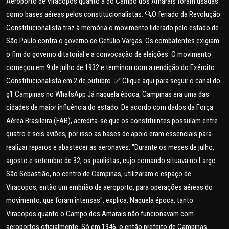
Aeroporto de Viracopos quanto a do Campo dos Amarais foram usadas
como bases aéreas pelos constitucionalistas. 🔍O feriado da Revolução
Constitucionalista traz à memória o movimento liderado pelo estado de
São Paulo contra o governo de Getúlio Vargas. Os combatentes exigiam
o fim do governo ditatorial e a convocação de eleições. O movimento
começou em 9 de julho de 1932 e terminou com a rendição do Exército
Constitucionalista em 2 de outubro. ✅ Clique aqui para seguir o canal do
g1 Campinas no WhatsApp Já naquela época, Campinas era uma das
cidades de maior influência do estado. De acordo com dados da Força
Aérea Brasileira (FAB), acredita-se que os constituintes possuíam entre
quatro e seis aviões, por isso as bases de apoio eram essenciais para
realizar reparos e abastecer as aeronaves. "Durante os meses de julho,
agosto e setembro de 32, os paulistas, cujo comando situava no Largo
São Sebastião, no centro de Campinas, utilizaram o espaço de
Viracopos, então um embrião de aeroporto, para operações aéreas do
movimento, que foram intensas", explica. Naquela época, tanto
Viracopos quanto o Campo dos Amarais não funcionavam com
aeroportos oficialmente. Só em 1946, o então prefeito de Campinas