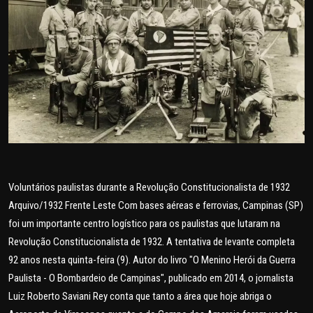
POLICIAL
POLÍTICA
SAÚDE
ESPORTES
FAMA E TV
Voluntários paulistas durante a Revolução Constitucionalista de 1932
AO VIVO
Arquivo/1932 Frente Leste Com bases aéreas e ferrovias, Campinas (SP)
FALE CONOSCO
foi um importante centro logístico para os paulistas que lutaram na
Revolução Constitucionalista de 1932. A tentativa de levante completa
92 anos nesta quinta-feira (9). Autor do livro "O Menino Herói da Guerra
Paulista - O Bombardeio de Campinas", publicado em 2014, o jornalista
Luiz Roberto Saviani Rey conta que tanto a área que hoje abriga o