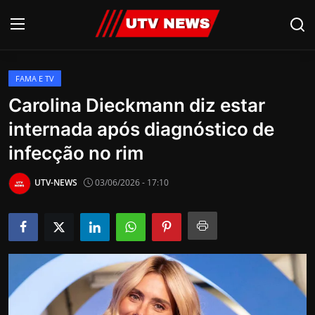
FAMA E TV
AO VIVO
Carolina Dieckmann diz estar
internada após diagnóstico de
PIRACICABA
infecção no rim
CAMPINAS
UTV-NEWS
03/06/2026 - 17:10
LIMEIRA
ESPIRITO SANTO
Economia
Cultura