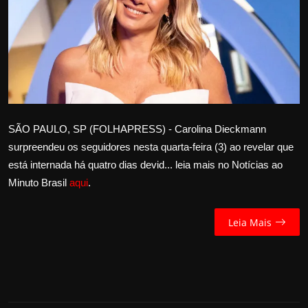
Internacional
APOIE
Educação
Justiça
SÃO PAULO, SP (FOLHAPRESS) - Carolina Dieckmann
surpreendeu os seguidores nesta quarta-feira (3) ao revelar que
Política
está internada há quatro dias devid... leia mais no Notícias ao
Minuto Brasil
aqui
.
Saúde
Esportes
Leia Mais
Fama e TV
FALE CONOSCO