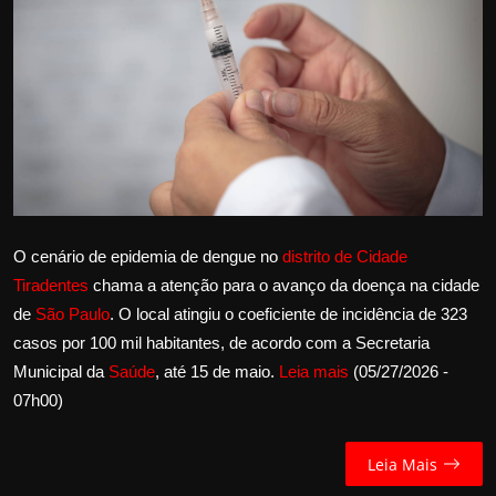
Internacional
APOIE
Educação
Justiça
Política
O cenário de epidemia de dengue no
distrito de Cidade
Tiradentes
chama a atenção para o avanço da doença na cidade
Saúde
de
São Paulo
. O local atingiu o coeficiente de incidência de 323
casos por 100 mil habitantes, de acordo com a Secretaria
Esportes
Municipal da
Saúde
, até 15 de maio.
Leia mais
(05/27/2026 -
07h00)
Fama e TV
FALE CONOSCO
Leia Mais