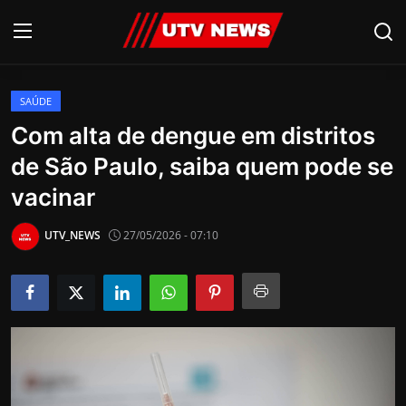
SAÚDE
AO VIVO
Com alta de dengue em distritos
de São Paulo, saiba quem pode se
PIRACICABA
vacinar
CAMPINAS
UTV_NEWS
27/05/2026 - 07:10
LIMEIRA
ESPIRITO SANTO
Economia
Cultura