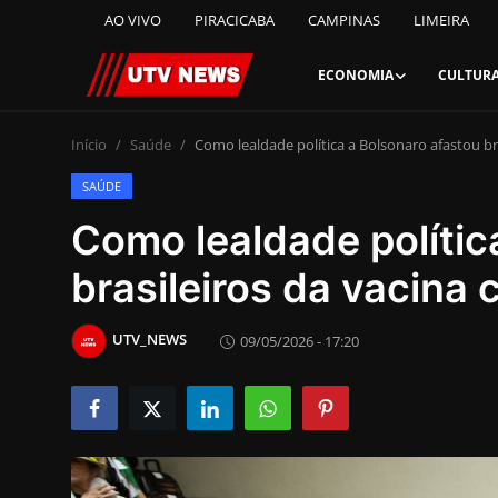
AO VIVO
PIRACICABA
CAMPINAS
LIMEIRA
ECONOMIA
CULTUR
AO VIVO
Início
Saúde
Como lealdade política a Bolsonaro afastou br
SAÚDE
PIRACICABA
Como lealdade polític
CAMPINAS
brasileiros da vacina 
LIMEIRA
UTV_NEWS
09/05/2026 - 17:20
ESPIRITO SANTO
Economia
Cultura