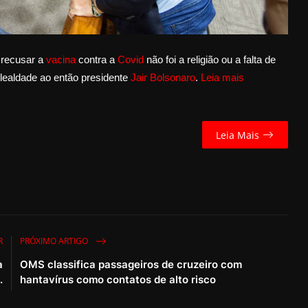
 recusar a
vacina
contra a
Covid
não foi a religião ou a falta de
 lealdade ao então presidente
Jair Bolsonaro
.
Leia mais
Leia Mais
R
PRÓXIMO ARTIGO
a
OMS classifica passageiros de cruzeiro com
.
hantavírus como contatos de alto risco