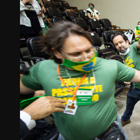
Internacional
APOIE
Educação
Justiça
Política
Saúde
Esportes
Fama e TV
FALE CONOSCO