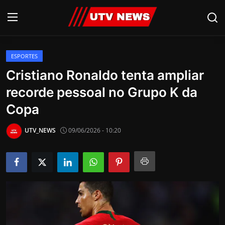
ESPORTES
AO VIVO
Cristiano Ronaldo tenta ampliar
recorde pessoal no Grupo K da
PIRACICABA
Copa
CAMPINAS
UTV_NEWS
09/06/2026 - 10:20
LIMEIRA
ESPIRITO SANTO
Economia
Cultura