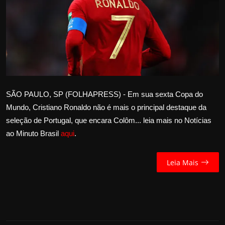
Internacional
APOIE
Educação
Justiça
SÃO PAULO, SP (FOLHAPRESS) - Em sua sexta Copa do
Mundo, Cristiano Ronaldo não é mais o principal destaque da
Política
seleção de Portugal, que encara Colôm... leia mais no Notícias
ao Minuto Brasil
aqui
.
Saúde
Esportes
Leia Mais
Fama e TV
FALE CONOSCO