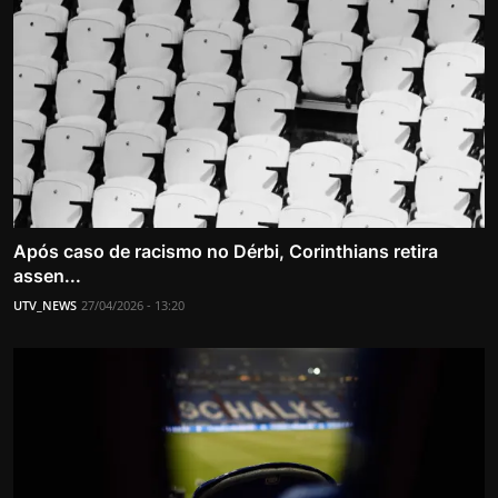
Após caso de racismo no Dérbi, Corinthians retira
assen...
UTV_NEWS
27/04/2026 - 13:20