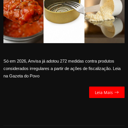
Internacional
APOIE
Educação
Justiça
Só em 2026, Anvisa já adotou 272 medidas contra produtos
Política
considerados irregulares a partir de ações de fiscalização. Leia
na Gazeta do Povo
Saúde
Esportes
Leia Mais
Fama e TV
FALE CONOSCO