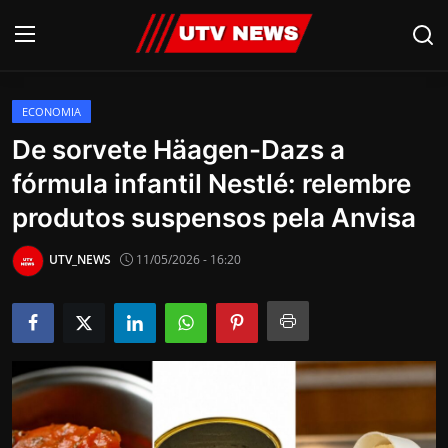
ECONOMIA
AO VIVO
De sorvete Häagen-Dazs a
fórmula infantil Nestlé: relembre
PIRACICABA
produtos suspensos pela Anvisa
CAMPINAS
UTV_NEWS
11/05/2026 - 16:20
LIMEIRA
ESPIRITO SANTO
Economia
Cultura