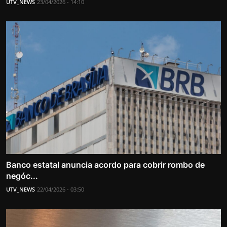
UTV_NEWS
23/04/2026 - 14:10
Banco estatal anuncia acordo para cobrir rombo de
negóc...
UTV_NEWS
22/04/2026 - 03:50