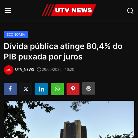
ECONOMIA
AO VIVO
Dívida pública atinge 80,4% do
PIB puxada por juros
PIRACICABA
CAMPINAS
UTV_NEWS
29/05/2026 - 10:20
LIMEIRA
ESPIRITO SANTO
Economia
Cultura