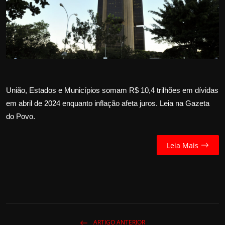
Internacional
APOIE
Educação
Justiça
União, Estados e Municípios somam R$ 10,4 trilhões em dívidas
em abril de 2024 enquanto inflação afeta juros. Leia na Gazeta
Política
do Povo.
Saúde
Leia Mais
Esportes
Fama e TV
FALE CONOSCO
ARTIGO ANTERIOR