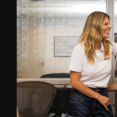
Internacional
APOIE
Educação
Justiça
Política
Saúde
Esportes
Fama e TV
FALE CONOSCO