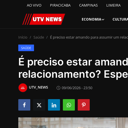
AO VIVO
PIRACICABA
CAMPINAS
LIMEIRA
ECONOMIA
CULTUR
AO VIVO
Início
Saúde
É preciso estar amando para assumir um rela
SAÚDE
PIRACICABA
É preciso estar aman
CAMPINAS
relacionamento? Espec
LIMEIRA
UTV_NEWS
09/06/2026 - 23:50
ESPIRITO SANTO
Economia
Cultura