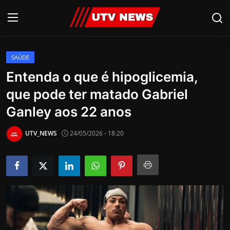
SAÚDE
AO VIVO
Entenda o que é hipoglicemia,
que pode ter matado Gabriel
PIRACICABA
Ganley aos 22 anos
CAMPINAS
UTV_NEWS
24/05/2026 - 18:20
LIMEIRA
ESPIRITO SANTO
Economia
Cultura