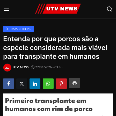
ÚLTIMAS NOTICIAS
AO VIVO
Entenda por que porcos são a
espécie considerada mais viável
PIRACICABA
para transplante em humanos
CAMPINAS
UTV_NEWS
22/04/2026 - 03:40
LIMEIRA
ESPIRITO SANTO
Economia
Cultura