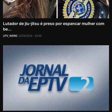
Lutador de jiu-jítsu é preso por espancar mulher com
be...
UTV_NEWS
22/04/2026 - 03:40