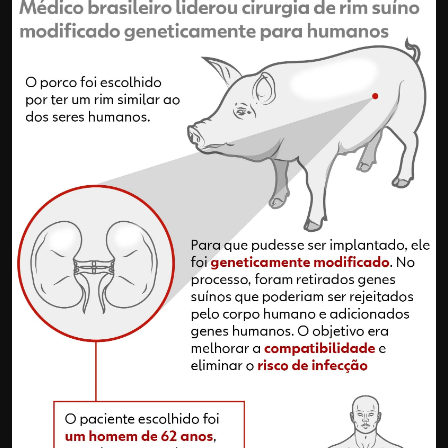
Internacional
APOIE
Educação
Justiça
Política
Saúde
Esportes
Fama e TV
FALE CONOSCO