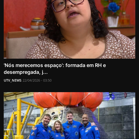
'Nós merecemos espaço': formada em RH e
desempregada, j...
UTV_NEWS
22/04/2026 - 03:50