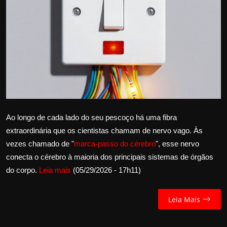
Internacional
APOIE
Educação
Justiça
Política
Ao longo de cada lado do seu pescoço há uma fibra
extraordinária que os cientistas chamam de nervo vago. Às
Saúde
vezes chamado de "
marca-passo do cérebro
", esse nervo
conecta o cérebro à maioria dos principais sistemas de órgãos
Esportes
do corpo.
Leia mais
(05/29/2026 - 17h11)
Fama e TV
Leia Mais
FALE CONOSCO