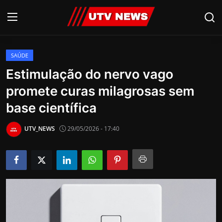
SAÚDE
AO VIVO
Estimulação do nervo vago
promete curas milagrosas sem
PIRACICABA
base científica
CAMPINAS
UTV_NEWS
29/05/2026 - 17:40
LIMEIRA
ESPIRITO SANTO
Economia
Cultura