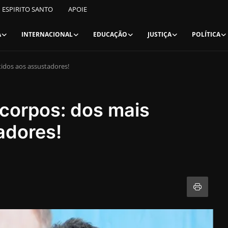
ESPIRITO SANTO
APOIE
A
INTERNACIONAL
EDUCAÇÃO
JUSTIÇA
POLÍTICA
tidos aos assustadores!
 corpos: dos mais
adores!