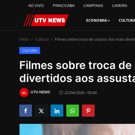
AO VIVO
PIRACICABA
CAMPINAS
LIMEIRA
ECONOMIA
CULTUR
AO VIVO
Início
Cultura
Filmes sobre troca de corpos: dos mais diver
CULTURA
PIRACICABA
Filmes sobre troca de
CAMPINAS
divertidos aos assust
LIMEIRA
UTV-NEWS
22/04/2026 - 03:40
ESPIRITO SANTO
Economia
Cultura