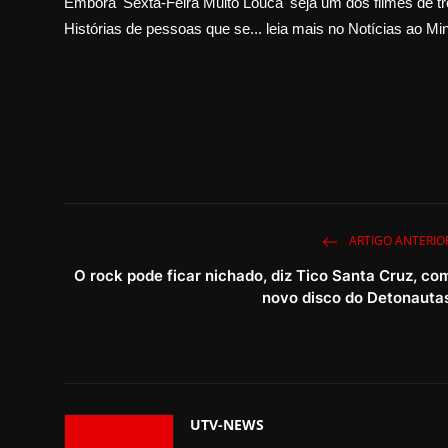
Embora 'Sexta-Feira Muito Louca' seja um dos filmes de tr
Histórias de pessoas que se... leia mais no Notícias ao Mi
ARTIGO ANTERIO
O rock pode ficar nichado, diz Tico Santa Cruz, co
novo disco do Detonauta
UTV-NEWS