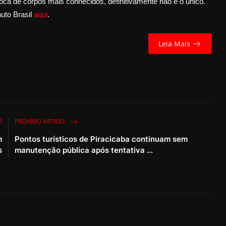
oca de corpos mais conhecidos, definitivamente não é o único.
nuto Brasil
aqui
.
Leia Mais
R
PRÓXIMO ARTIGO
m
Pontos turísticos de Piracicaba continuam sem
s
manutenção pública após tentativa ...