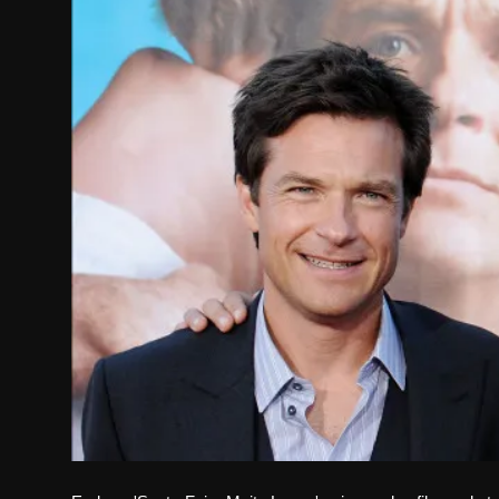
Internacional
APOIE
Educação
Justiça
Política
Saúde
Esportes
Fama e TV
FALE CONOSCO