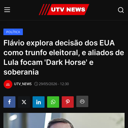
POLÍTICA
AO VIVO
Flávio explora decisão dos EUA
como trunfo eleitoral, e aliados de
PIRACICABA
Lula focam 'Dark Horse' e
CAMPINAS
soberania
LIMEIRA
UTV_NEWS
29/05/2026 - 12:30
ESPIRITO SANTO
Economia
Cultura