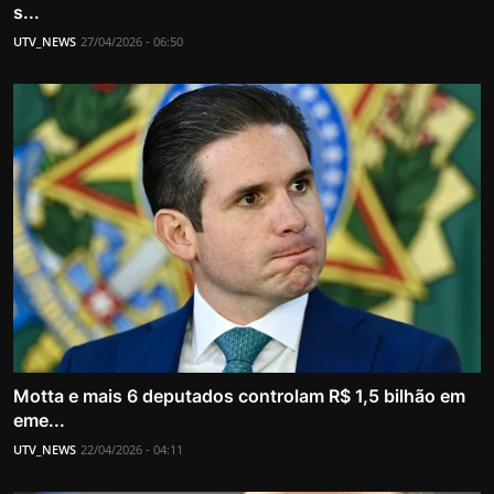
s...
UTV_NEWS
27/04/2026 - 06:50
Motta e mais 6 deputados controlam R$ 1,5 bilhão em
eme...
UTV_NEWS
22/04/2026 - 04:11