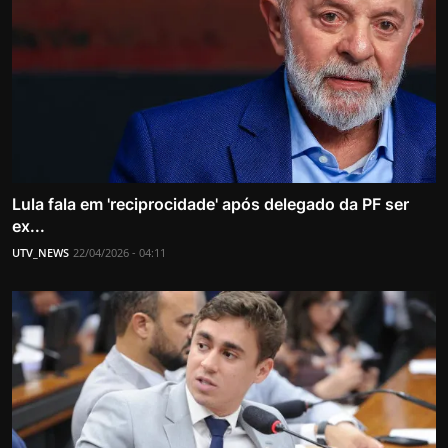
Lula fala em 'reciprocidade' após delegado da PF ser
ex...
UTV_NEWS
22/04/2026 - 04:11