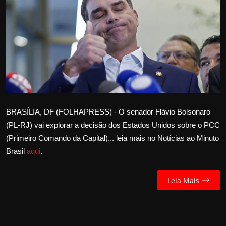
Internacional
APOIE
Educação
Justiça
Política
BRASÍLIA, DF (FOLHAPRESS) - O senador Flávio Bolsonaro
(PL-RJ) vai explorar a decisão dos Estados Unidos sobre o PCC
Saúde
(Primeiro Comando da Capital)... leia mais no Notícias ao Minuto
Brasil
aqui
.
Esportes
Leia Mais
Fama e TV
FALE CONOSCO