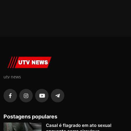
utv news
Postagens populares
Casal é flagrado em ato sexual