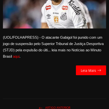
Internacional
APOIE
Educação
(UOL/FOLHAPRESS) - O atacante Gabigol foi punido com um
Justiça
jogo de suspensão pelo Superior Tribunal de Justiça Desportiva
(STJD) pela expulsão do últi... leia mais no Notícias ao Minuto
Política
Brasil
aqui
.
Saúde
Leia Mais
Esportes
Fama e TV
FALE CONOSCO
ARTIGO ANTERIOR