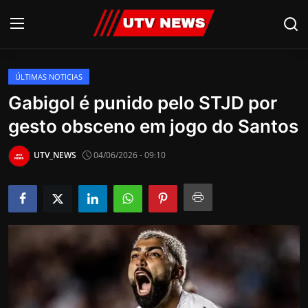
ÚLTIMAS NOTICIAS
AO VIVO
Gabigol é punido pelo STJD por
gesto obsceno em jogo do Santos
PIRACICABA
CAMPINAS
UTV_NEWS
04/06/2026 - 09:10
LIMEIRA
ESPIRITO SANTO
Economia
Cultura