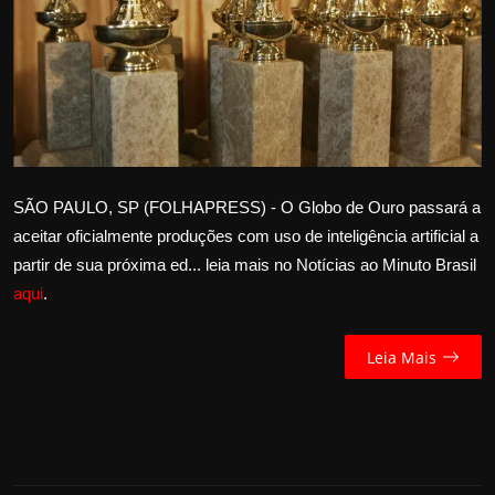
Internacional
APOIE
Educação
Justiça
SÃO PAULO, SP (FOLHAPRESS) - O Globo de Ouro passará a
aceitar oficialmente produções com uso de inteligência artificial a
Política
partir de sua próxima ed... leia mais no Notícias ao Minuto Brasil
aqui
.
Saúde
Esportes
Leia Mais
Fama e TV
FALE CONOSCO