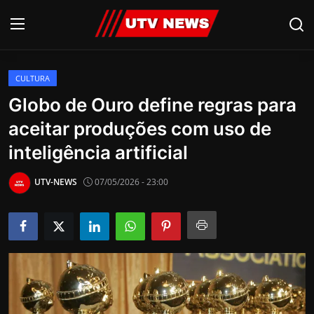
CULTURA
AO VIVO
Globo de Ouro define regras para
aceitar produções com uso de
PIRACICABA
inteligência artificial
CAMPINAS
UTV-NEWS
07/05/2026 - 23:00
LIMEIRA
ESPIRITO SANTO
Economia
Cultura