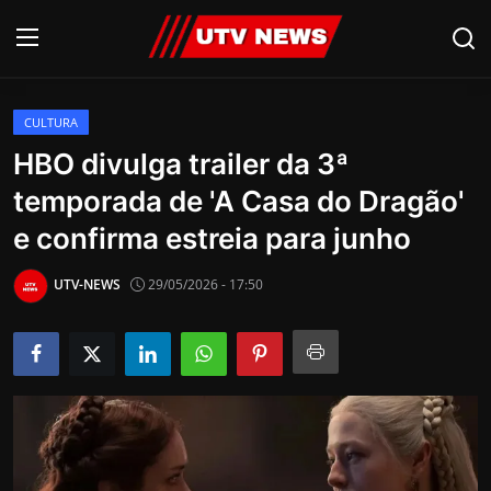
CULTURA
AO VIVO
HBO divulga trailer da 3ª
temporada de 'A Casa do Dragão'
PIRACICABA
e confirma estreia para junho
CAMPINAS
UTV-NEWS
29/05/2026 - 17:50
LIMEIRA
ESPIRITO SANTO
Economia
Cultura