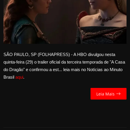
Internacional
APOIE
Educação
Justiça
SÃO PAULO, SP (FOLHAPRESS) - A HBO divulgou nesta
quinta-feira (29) o trailer oficial da terceira temporada de "A Casa
Política
do Dragão" e confirmou a est... leia mais no Notícias ao Minuto
Brasil
aqui
.
Saúde
Esportes
Leia Mais
Fama e TV
FALE CONOSCO