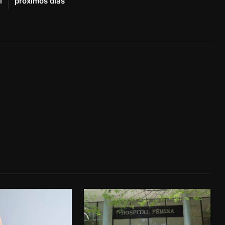
l
próximos dias