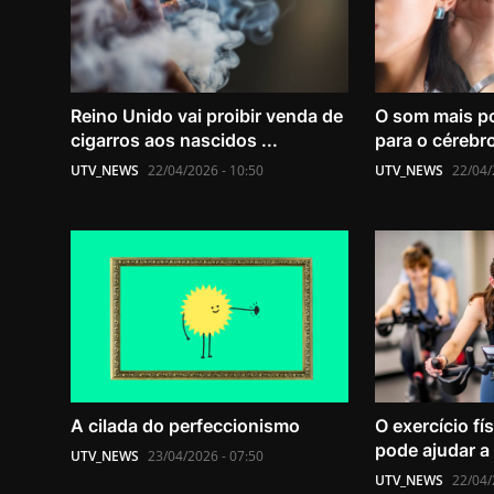
Reino Unido vai proibir venda de
O som mais p
cigarros aos nascidos ...
para o cérebro
UTV_NEWS
22/04/2026 - 10:50
UTV_NEWS
22/04/
A cilada do perfeccionismo
O exercício fí
pode ajudar a 
UTV_NEWS
23/04/2026 - 07:50
UTV_NEWS
22/04/