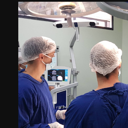
Internacional
APOIE
Educação
Justiça
Política
Saúde
Esportes
Fama e TV
FALE CONOSCO