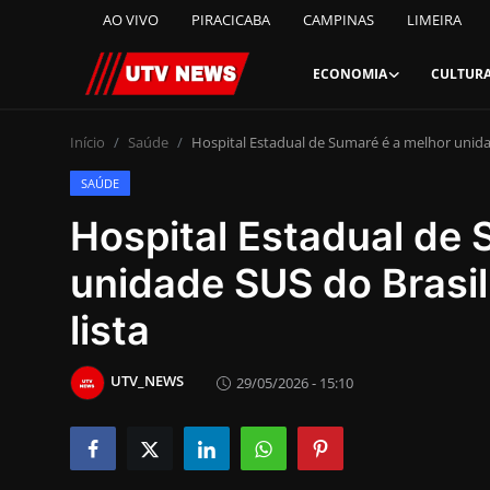
AO VIVO
PIRACICABA
CAMPINAS
LIMEIRA
ECONOMIA
CULTUR
AO VIVO
Início
Saúde
Hospital Estadual de Sumaré é a melhor unidade
SAÚDE
PIRACICABA
Hospital Estadual de 
CAMPINAS
unidade SUS do Brasil,
LIMEIRA
lista
ESPIRITO SANTO
UTV_NEWS
29/05/2026 - 15:10
Economia
Cultura