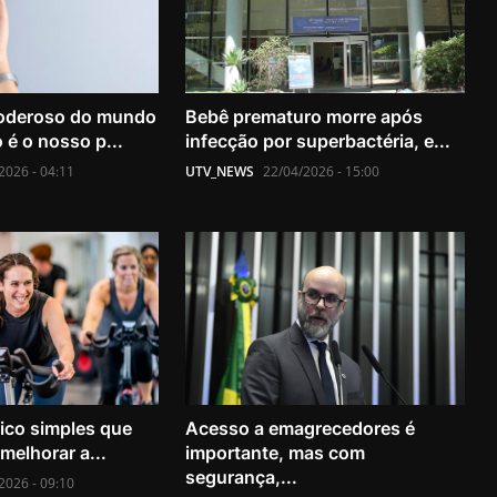
oderoso do mundo
Bebê prematuro morre após
 é o nosso p...
infecção por superbactéria, e...
2026 - 04:11
UTV_NEWS
22/04/2026 - 15:00
sico simples que
Acesso a emagrecedores é
melhorar a...
importante, mas com
segurança,...
2026 - 09:10