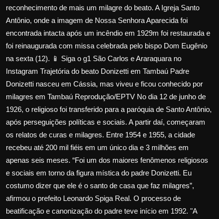
reconhecimento de mais um milagre do beato. A Igreja Santo
Antônio, onde a imagem de Nossa Senhora Aparecida foi
encontrada intacta após um incêndio em 1929m foi restaurada e
foi reinaugurada com missa celebrada pelo bispo Dom Eugênio
na sexta (12). 📱 Siga o g1 São Carlos e Araraquara no
Instagram Trajetória do beato Donizetti em Tambaú Padre
Donizetti nasceu em Cássia, mas viveu e ficou conhecido por
milagres em Tambaú Reprodução/EPTV No dia 12 de junho de
1926, o religioso foi transferido para a paróquia de Santo Antônio,
após perseguições políticas e sociais. A partir daí, começaram
os relatos de curas e milagres. Entre 1954 e 1955, a cidade
recebeu até 200 mil fiéis em um único dia e 3 milhões em
apenas seis meses. “Foi um dos maiores fenômenos religiosos
e sociais em torno da figura mística do padre Donizetti. Eu
costumo dizer que ele é o santo de casa que faz milagres”,
afirmou o prefeito Leonardo Spiga Real. O processo de
beatificação e canonização do padre teve início em 1992. "A