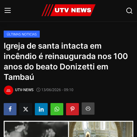
ÚLTIMAS NOTICIAS
AO VIVO
Igreja de santa intacta em
incêndio é reinaugurada nos 100
PIRACICABA
anos do beato Donizetti em
CAMPINAS
Tambaú
LIMEIRA
UTV-NEWS
13/06/2026 - 09:10
ESPIRITO SANTO
Economia
Cultura