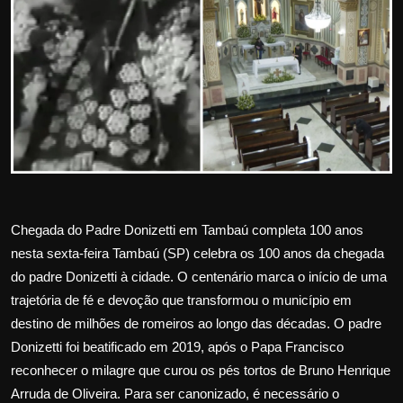
Internacional
APOIE
Educação
Justiça
Política
Chegada do Padre Donizetti em Tambaú completa 100 anos
Saúde
nesta sexta-feira Tambaú (SP) celebra os 100 anos da chegada
do padre Donizetti à cidade. O centenário marca o início de uma
Esportes
trajetória de fé e devoção que transformou o município em
destino de milhões de romeiros ao longo das décadas. O padre
Fama e TV
Donizetti foi beatificado em 2019, após o Papa Francisco
reconhecer o milagre que curou os pés tortos de Bruno Henrique
FALE CONOSCO
Arruda de Oliveira. Para ser canonizado, é necessário o