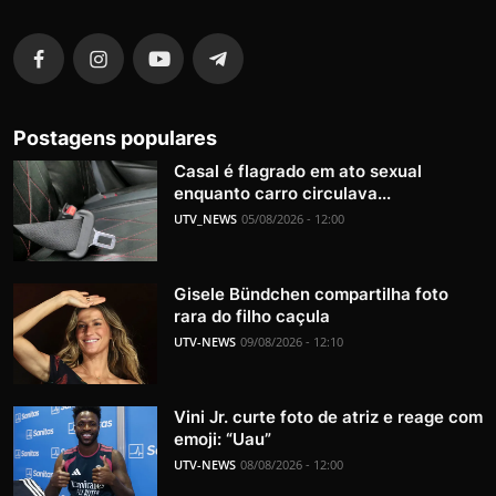
Postagens populares
Casal é flagrado em ato sexual
enquanto carro circulava...
UTV_NEWS
05/08/2026 - 12:00
Gisele Bündchen compartilha foto
rara do filho caçula
UTV-NEWS
09/08/2026 - 12:10
Vini Jr. curte foto de atriz e reage com
emoji: “Uau”
UTV-NEWS
08/08/2026 - 12:00