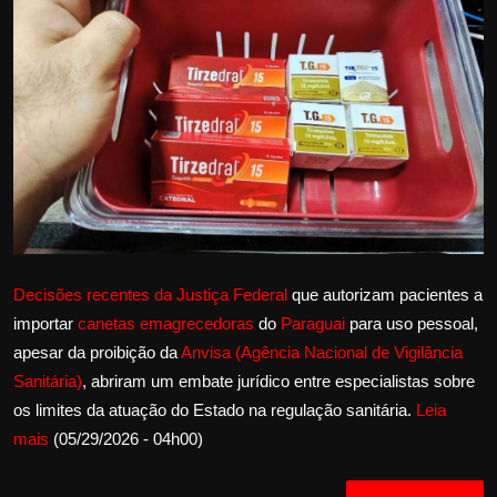
Internacional
APOIE
Educação
Justiça
Política
Decisões recentes da Justiça Federal
que autorizam pacientes a
Saúde
importar
canetas emagrecedoras
do
Paraguai
para uso pessoal,
Esportes
apesar da proibição da
Anvisa (Agência Nacional de Vigilância
Sanitária)
, abriram um embate jurídico entre especialistas sobre
Fama e TV
os limites da atuação do Estado na regulação sanitária.
Leia
mais
(05/29/2026 - 04h00)
FALE CONOSCO