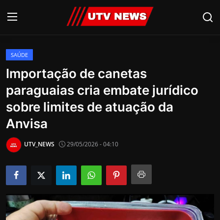
SAÚDE
AO VIVO
Importação de canetas
paraguaias cria embate jurídico
PIRACICABA
sobre limites de atuação da
CAMPINAS
Anvisa
LIMEIRA
UTV_NEWS
29/05/2026 - 04:10
ESPIRITO SANTO
Economia
Cultura