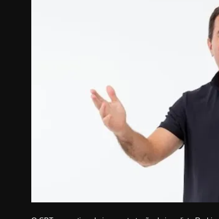
Internacional
APOIE
Educação
Justiça
Política
Saúde
Esportes
Fama e TV
FALE CONOSCO