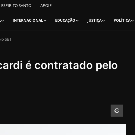
ESPIRITO SANTO
APOIE
A
INTERNACIONAL
EDUCAÇÃO
JUSTIÇA
POLÍTICA
elo SBT
cardi é contratado pelo