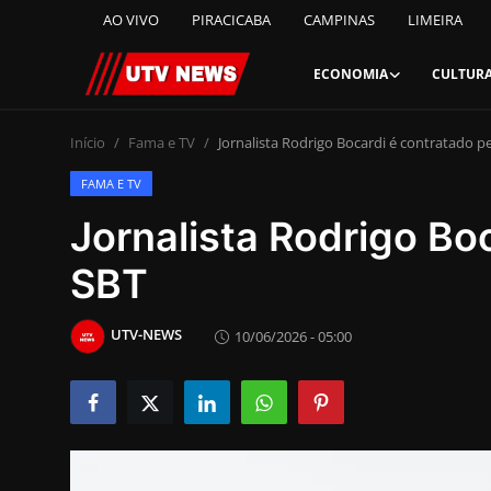
AO VIVO
PIRACICABA
CAMPINAS
LIMEIRA
ECONOMIA
CULTUR
AO VIVO
Início
Fama e TV
Jornalista Rodrigo Bocardi é contratado p
FAMA E TV
PIRACICABA
Jornalista Rodrigo Bo
CAMPINAS
SBT
LIMEIRA
UTV-NEWS
10/06/2026 - 05:00
ESPIRITO SANTO
Economia
Cultura