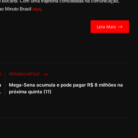
go Bocardi. Com uma trajetória consolidada na comunicação,
ao Minuto Brasil
aqui
.
Leia Mais
R
PRÓXIMO ARTIGO
a
Mega-Sena acumula e pode pagar R$ 8 milhões na
.
próxima quinta (11)