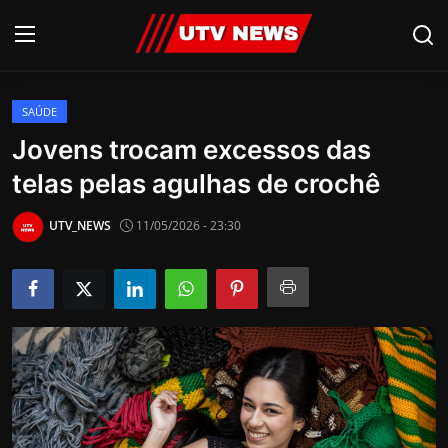
SAÚDE
AO VIVO
Jovens trocam excessos das
telas pelas agulhas de crochê
PIRACICABA
CAMPINAS
UTV_NEWS
11/05/2026 - 23:30
LIMEIRA
ESPIRITO SANTO
Economia
Cultura