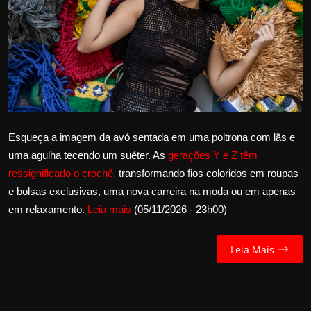
Internacional
APOIE
Educação
Justiça
Esqueça a imagem da avó sentada em uma poltrona com lãs e
Política
uma agulha tecendo um suéter. As
gerações Y e Z têm
ressignificado o crochê,
transformando fios coloridos em roupas
Saúde
e bolsas exclusivas, uma nova carreira na moda ou em apenas
em relaxamento.
Leia mais
(05/11/2026 - 23h00)
Esportes
Leia Mais
Fama e TV
FALE CONOSCO