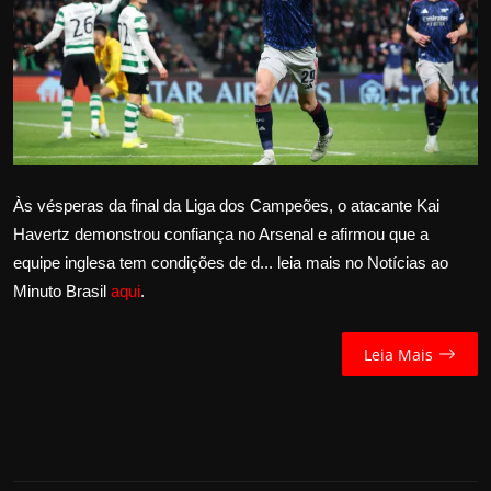
Internacional
APOIE
Educação
Justiça
Às vésperas da final da Liga dos Campeões, o atacante Kai
Havertz demonstrou confiança no Arsenal e afirmou que a
Política
equipe inglesa tem condições de d... leia mais no Notícias ao
Minuto Brasil
aqui
.
Saúde
Esportes
Leia Mais
Fama e TV
FALE CONOSCO