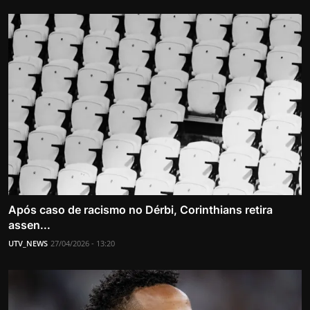
Após caso de racismo no Dérbi, Corinthians retira
assen...
UTV_NEWS
27/04/2026 - 13:20