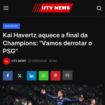
ESPORTES
AO VIVO
Kai Havertz aquece a final da
Champions: "Vamos derrotar o
PIRACICABA
PSG"
CAMPINAS
UTV_NEWS
29/05/2026 - 05:40
LIMEIRA
ESPIRITO SANTO
Economia
Cultura