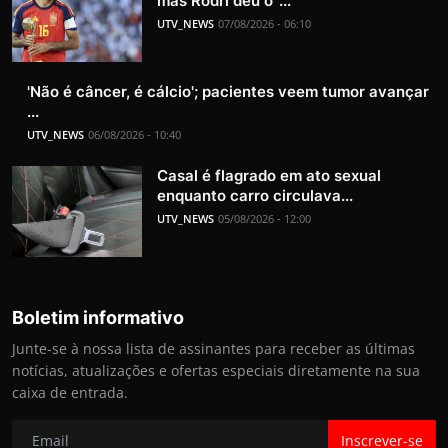
mas Rodri deu o '...
UTV_NEWS
07/08/2026 - 06:10
'Não é câncer, é cálcio'; pacientes veem tumor avançar
...
UTV_NEWS
06/08/2026 - 10:40
Casal é flagrado em ato sexual
enquanto carro circulava...
UTV_NEWS
05/08/2026 - 12:00
Boletim informativo
Junte-se à nossa lista de assinantes para receber as últimas
notícias, atualizações e ofertas especiais diretamente na sua
caixa de entrada.
Inscrever-se