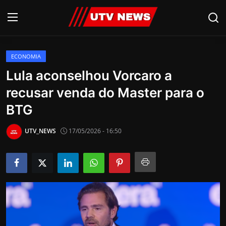
ECONOMIA
AO VIVO
Lula aconselhou Vorcaro a
recusar venda do Master para o
PIRACICABA
BTG
CAMPINAS
UTV_NEWS
17/05/2026 - 16:50
LIMEIRA
ESPIRITO SANTO
Economia
Cultura