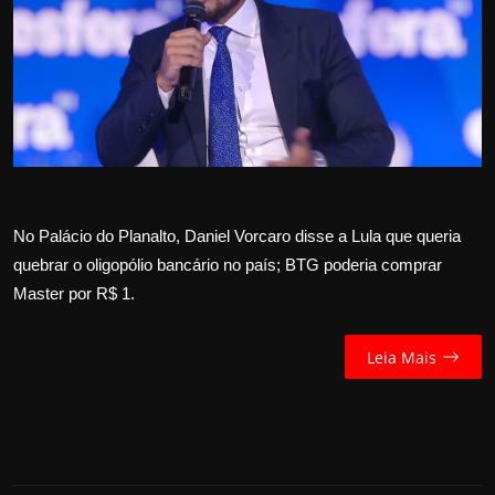
Internacional
APOIE
Educação
Justiça
No Palácio do Planalto, Daniel Vorcaro disse a Lula que queria
Política
quebrar o oligopólio bancário no país; BTG poderia comprar
Master por R$ 1.
Saúde
Esportes
Leia Mais
Fama e TV
FALE CONOSCO