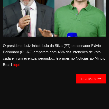
Internacional
APOIE
Educação
Justiça
O presidente Luiz Inácio Lula da Silva (PT) e o senador Flávio
Bolsonaro (PL-RJ) empatam com 45% das intenções de voto
Política
cada em um eventual segundo... leia mais no Notícias ao Minuto
Brasil
aqui
.
Saúde
Esportes
Leia Mais
Fama e TV
FALE CONOSCO