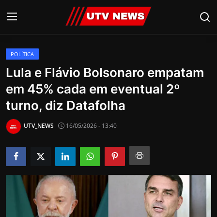
POLÍTICA
AO VIVO
Lula e Flávio Bolsonaro empatam
em 45% cada em eventual 2º
PIRACICABA
turno, diz Datafolha
CAMPINAS
UTV_NEWS
16/05/2026 - 13:40
LIMEIRA
ESPIRITO SANTO
Economia
Cultura