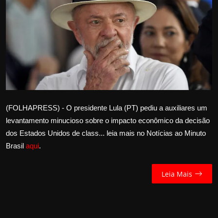
Internacional
APOIE
Educação
Justiça
Política
(FOLHAPRESS) - O presidente Lula (PT) pediu a auxiliares um
levantamento minucioso sobre o impacto econômico da decisão
Saúde
dos Estados Unidos de class... leia mais no Notícias ao Minuto
Brasil
aqui
.
Esportes
Leia Mais
Fama e TV
FALE CONOSCO