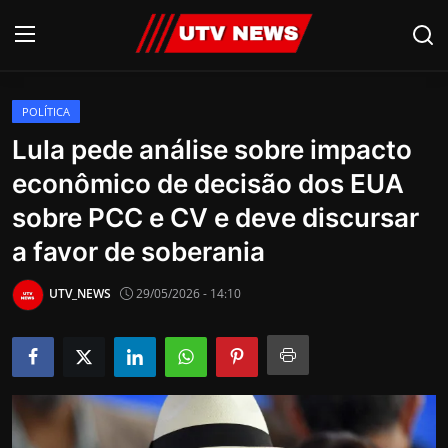
POLÍTICA
AO VIVO
Lula pede análise sobre impacto
econômico de decisão dos EUA
PIRACICABA
sobre PCC e CV e deve discursar
CAMPINAS
a favor de soberania
LIMEIRA
UTV_NEWS
29/05/2026 - 14:10
ESPIRITO SANTO
Economia
Cultura