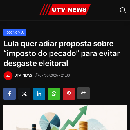
ECONOMIA
AO VIVO
Lula quer adiar proposta sobre
“imposto do pecado” para evitar
PIRACICABA
desgaste eleitoral
CAMPINAS
UTV_NEWS
07/05/2026 - 21:30
LIMEIRA
ESPIRITO SANTO
Economia
Cultura