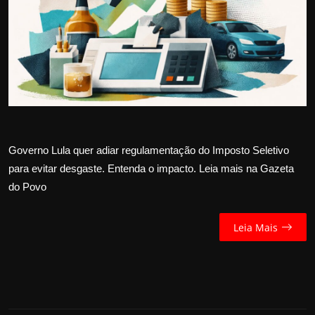
Internacional
APOIE
Educação
Justiça
Governo Lula quer adiar regulamentação do Imposto Seletivo
Política
para evitar desgaste. Entenda o impacto. Leia mais na Gazeta
do Povo
Saúde
Esportes
Leia Mais
Fama e TV
FALE CONOSCO