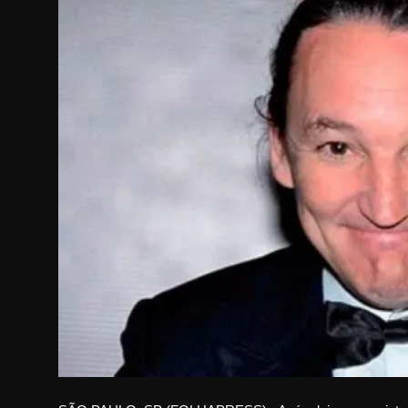
Internacional
APOIE
Educação
Justiça
Política
Saúde
Esportes
Fama e TV
FALE CONOSCO