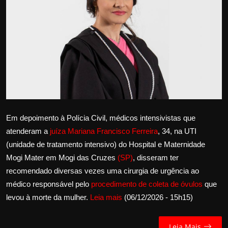
Internacional
APOIE
Educação
Justiça
Política
Em depoimento à Polícia Civil, médicos intensivistas que
atenderam a
juíza Mariana Francisco Ferreira
, 34, na UTI
Saúde
(unidade de tratamento intensivo) do Hospital e Maternidade
Mogi Mater em Mogi das Cruzes
(SP)
, disseram ter
Esportes
recomendado diversas vezes uma cirurgia de urgência ao
médico responsável pelo
procedimento de coleta de óvulos
que
Fama e TV
levou à morte da mulher.
Leia mais
(06/12/2026 - 15h15)
FALE CONOSCO
Leia Mais