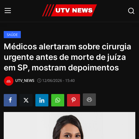
SAÚDE
AO VIVO
Médicos alertaram sobre cirurgia
urgente antes de morte de juíza
PIRACICABA
em SP, mostram depoimentos
CAMPINAS
UTV_NEWS
12/06/2026 - 15:40
LIMEIRA
ESPIRITO SANTO
Economia
Cultura