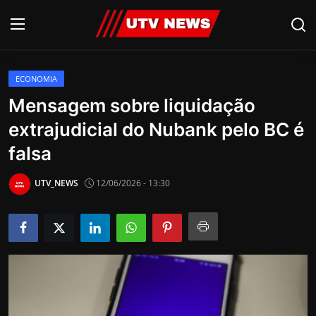
ECONOMIA
AO VIVO
Mensagem sobre liquidação
extrajudicial do Nubank pelo BC é
PIRACICABA
falsa
CAMPINAS
UTV_NEWS
12/06/2026 - 13:30
LIMEIRA
ESPIRITO SANTO
Economia
Cultura