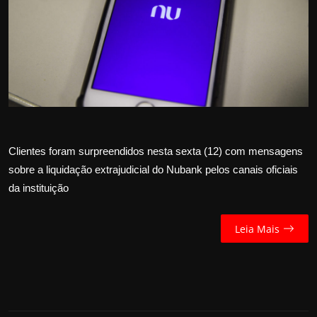
Internacional
APOIE
Educação
Justiça
Clientes foram surpreendidos nesta sexta (12) com mensagens
Política
sobre a liquidação extrajudicial do Nubank pelos canais oficiais
da instituição
Saúde
Esportes
Leia Mais
Fama e TV
FALE CONOSCO