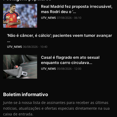
Real Madrid fez proposta irrecusável,
mas Rodri deu o '...
UTV_NEWS
07/08/2026 - 06:10
'Não é câncer, é cálcio'; pacientes veem tumor avançar
...
UTV_NEWS
06/08/2026 - 10:40
Casal é flagrado em ato sexual
enquanto carro circulava...
UTV_NEWS
05/08/2026 - 12:00
Boletim informativo
Junte-se à nossa lista de assinantes para receber as últimas
notícias, atualizações e ofertas especiais diretamente na sua
caixa de entrada.