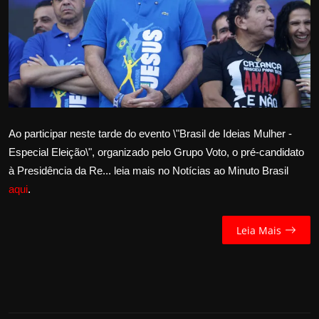
Internacional
APOIE
Educação
Justiça
Ao participar neste tarde do evento \"Brasil de Ideias Mulher -
Especial Eleição\", organizado pelo Grupo Voto, o pré-candidato
Política
à Presidência da Re... leia mais no Notícias ao Minuto Brasil
aqui
.
Saúde
Esportes
Leia Mais
Fama e TV
FALE CONOSCO