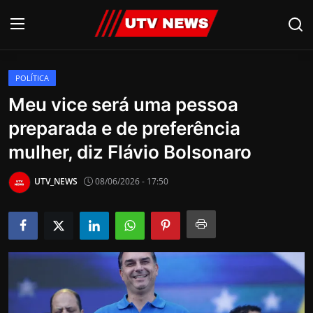
POLÍTICA
AO VIVO
Meu vice será uma pessoa
preparada e de preferência
PIRACICABA
mulher, diz Flávio Bolsonaro
CAMPINAS
UTV_NEWS
08/06/2026 - 17:50
LIMEIRA
ESPIRITO SANTO
Economia
Cultura