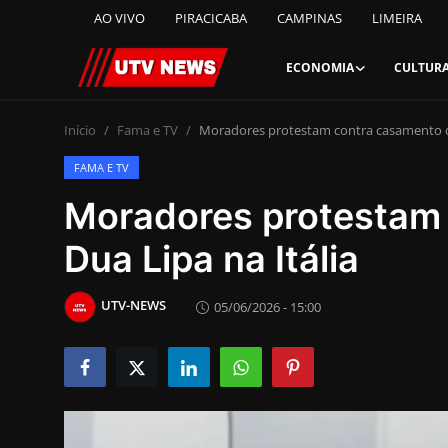
AO VIVO
PIRACICABA
CAMPINAS
LIMEIRA
ECONOMIA
CULTUR
AO VIVO
Início
Fama e TV
Moradores protestam contra casamento de
FAMA E TV
PIRACICABA
Moradores protestam
CAMPINAS
Dua Lipa na Itália
LIMEIRA
UTV-NEWS
05/06/2026 - 15:00
ESPIRITO SANTO
Economia
Cultura