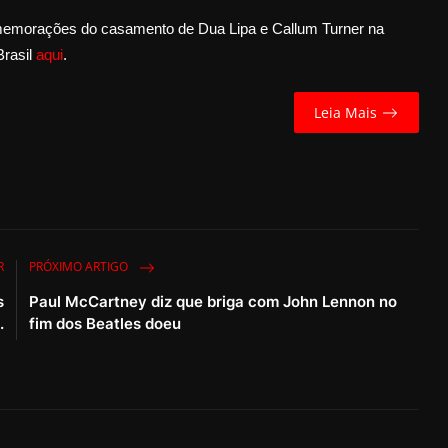
orações do casamento de Dua Lipa e Callum Turner na
Brasil
aqui
.
Leia Mais
R
PRÓXIMO ARTIGO
s
Paul McCartney diz que briga com John Lennon no
.
fim dos Beatles doeu