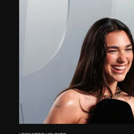
Internacional
APOIE
Educação
Justiça
Política
Saúde
Esportes
Fama e TV
FALE CONOSCO