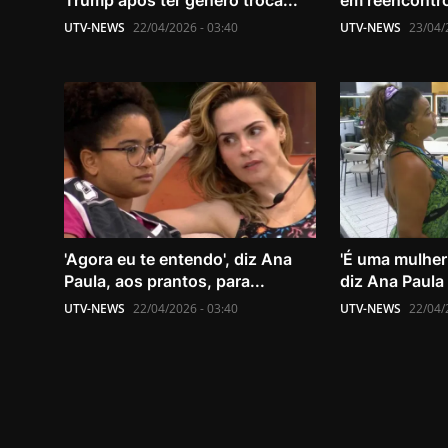
Trump após ter gênero troca...
em reencontro 
UTV-NEWS
22/04/2026 - 03:40
UTV-NEWS
23/04/
'Agora eu te entendo', diz Ana
'É uma mulher 
Paula, aos prantos, para...
diz Ana Paula 
UTV-NEWS
22/04/2026 - 03:40
UTV-NEWS
22/04/