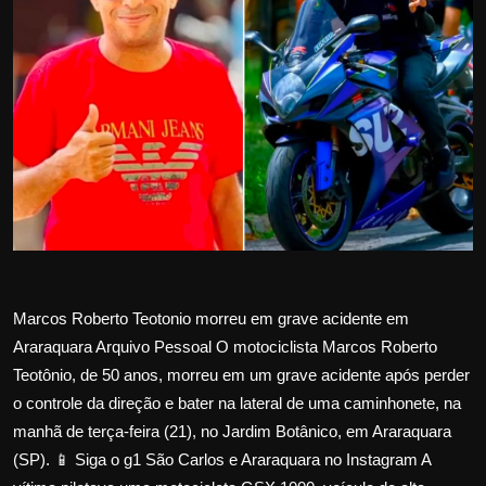
Internacional
APOIE
Educação
Justiça
Política
Saúde
Marcos Roberto Teotonio morreu em grave acidente em
Esportes
Araraquara Arquivo Pessoal O motociclista Marcos Roberto
Teotônio, de 50 anos, morreu em um grave acidente após perder
Fama e TV
o controle da direção e bater na lateral de uma caminhonete, na
manhã de terça-feira (21), no Jardim Botânico, em Araraquara
FALE CONOSCO
(SP). 📱 Siga o g1 São Carlos e Araraquara no Instagram A