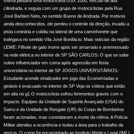
vítima pilotava uma motocicleta GSX 1000, veículo de alta
cilindrada, e seguia com um grupo de motociclistas pela Rua
José Barbieri Neto, no sentido Bueno de Andrada. Por motivos
ainda desconhecidos, ele perdeu o controle da direção, invadiu a
pista contrária e colidiu na lateral de uma caminhonete que
trafegava no sentido Vila José Bonifácio. Mais notícias da região:
LEME: Filhote de gato morre após ser amarrado e arremessado
na rede elétrica no interior de SP SÃO CARLOS: O que se sabe
sobre influenciador em coma após agressão em festa
universitária no interior de SP JOGOS UNIVERSITÁRIOS:
Estudante acende sinalizador em jogo das Economíadas e
ginásio é evacuado no interior de SP Veja os vídeos que estão
em alta no g1 O motociclista sofreu ferimentos graves com o
impacto. Equipes da Unidade de Suporte Avançado (USA) do
Samu e da Unidade de Resgate (UR) do Corpo de Bombeiros
foram acionadas, mas constataram a morte da vítima. A Polícia
Militar atendeu a ocorrência e isolou a área para o trabalho da
perícia. O corpo foi encaminhado ao Instituto Médico Legal (IML)