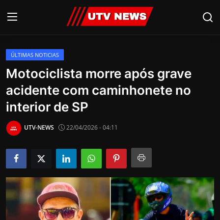
ÚLTIMAS NOTICIAS
AO VIVO
Motociclista morre após grave
acidente com caminhonete no
PIRACICABA
interior de SP
CAMPINAS
UTV-NEWS
22/04/2026 - 04:11
LIMEIRA
ESPIRITO SANTO
Economia
Cultura