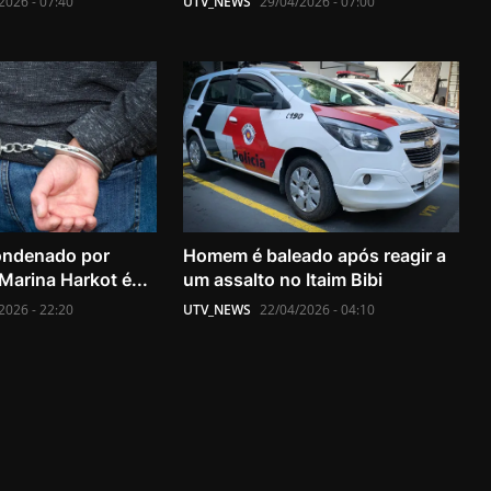
2026 - 07:40
UTV_NEWS
29/04/2026 - 07:00
ondenado por
Homem é baleado após reagir a
 Marina Harkot é...
um assalto no Itaim Bibi
2026 - 22:20
UTV_NEWS
22/04/2026 - 04:10