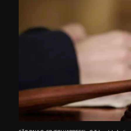
Internacional
APOIE
Educação
Justiça
Política
Saúde
Esportes
Fama e TV
FALE CONOSCO