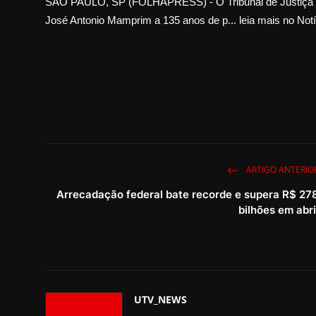
SÃO PAULO, SP (FOLHAPRESS) - O Tribunal de Justiça de 
José Antonio Mamprim a 135 anos de p... leia mais no Notí
ARTIGO ANTERIO
Arrecadação federal bate recorde e supera R$ 27
bilhões em abri
UTV_NEWS