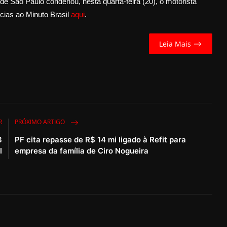
São Paulo condenou, nesta quarta-feira (20), o motorista
cias ao Minuto Brasil
aqui
.
Leia Mais
R
PRÓXIMO ARTIGO
8
PF cita repasse de R$ 14 mi ligado à Refit para
l
empresa da família de Ciro Nogueira