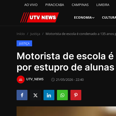
AO VIVO
PIRACICABA
CAMPINAS
LIMEIRA
ECONOMIA
CULTUR
AO VIVO
Início
Justiça
Motorista de escola é condenado a 135 anos p
JUSTIÇA
PIRACICABA
Motorista de escola 
CAMPINAS
por estupro de alunas
LIMEIRA
UTV_NEWS
21/05/2026 - 22:40
ESPIRITO SANTO
Economia
Cultura