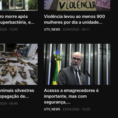
ro morre após
Violência levou ao menos 900
uperbactéria, e...
mulheres por dia a unidade...
2026 - 15:00
UTV_NEWS
22/04/2026 - 04:11
nimais silvestres
Acesso a emagrecedores é
opagação de...
importante, mas com
segurança,...
2026 - 06:40
UTV_NEWS
23/04/2026 - 10:20