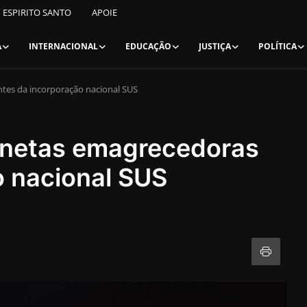
ESPIRITO SANTO
APOIE
A
INTERNACIONAL
EDUCAÇÃO
JUSTIÇA
POLÍTICA
tes da incorporação nacional SUS
anetas emagrecedoras
o nacional SUS