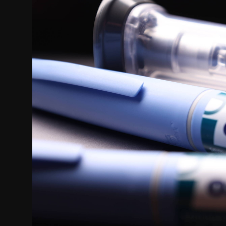
Internacional
APOIE
Educação
Justiça
Política
Saúde
Esportes
Fama e TV
FALE CONOSCO