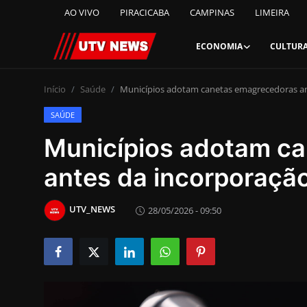
AO VIVO
PIRACICABA
CAMPINAS
LIMEIRA
ECONOMIA
CULTUR
AO VIVO
Início
Saúde
Municípios adotam canetas emagrecedoras an
SAÚDE
PIRACICABA
Municípios adotam c
CAMPINAS
antes da incorporaçã
LIMEIRA
UTV_NEWS
28/05/2026 - 09:50
ESPIRITO SANTO
Economia
Cultura