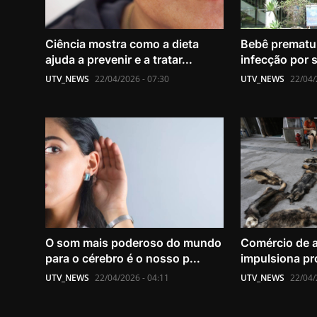
Ciência mostra como a dieta
Bebê prematu
ajuda a prevenir e a tratar...
infecção por s
UTV_NEWS
22/04/2026 - 07:30
UTV_NEWS
22/04/
O som mais poderoso do mundo
Comércio de a
para o cérebro é o nosso p...
impulsiona pr
UTV_NEWS
22/04/2026 - 04:11
UTV_NEWS
22/04/